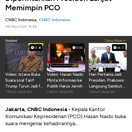
Memimpin PCO
CNBC Indonesia,
CNBC Indonesia
06 May 2025 14:48
Related
Show More
01:36
13:00
04:17
Video: Istana Buka
Video: Hasan Nasbi
Hari Pertama Jadi
Suara soal Tarif
Minta Informasi ke
Presiden, Prabowo
Trump Turun Jadi 19
Publik Harus Jernih
Langsung Sambut
Persen
1 tahun yang lalu
1 tahun yang lalu
Tamu Negara
1 tahun yang lalu
Jakarta, CNBC Indonesia -
Kepala Kantor
Komunikasi Kepresidenan (PCO) Hasan Nasbi buka
suara mengenai kehadirannya...