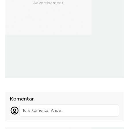
Komentar
Tulis Komentar Anda...