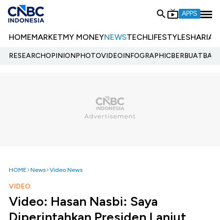
APPS
HOME
MARKET
MY MONEY
NEWS
TECH
LIFESTYLE
SHARIA
E
RESEARCH
OPINION
PHOTO
VIDEO
INFOGRAPHIC
BERBUATBAIK.
HOME
News
Video News
VIDEO
Video: Hasan Nasbi: Saya
Diperintahkan Presiden Lanjut