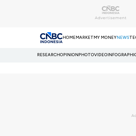
HOME
MARKET
MY MONEY
NEWS
TE
RESEARCH
OPINION
PHOTO
VIDEO
INFOGRAPHI