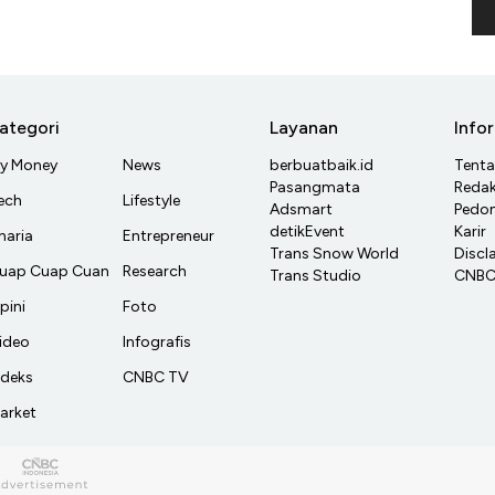
ategori
Layanan
Info
y Money
News
berbuatbaik.id
Tent
Pasangmata
Redak
ech
Lifestyle
Adsmart
Pedom
detikEvent
Karir
haria
Entrepreneur
Trans Snow World
Discl
uap Cuap Cuan
Research
Trans Studio
CNBC 
pini
Foto
ideo
Infografis
ndeks
CNBC TV
arket