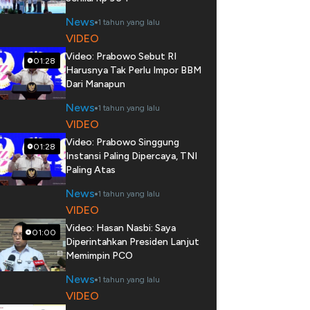
News
1 tahun yang lalu
VIDEO
Video: Prabowo Sebut RI
01:28
Harusnya Tak Perlu Impor BBM
Dari Manapun
News
1 tahun yang lalu
VIDEO
Video: Prabowo Singgung
01:28
Instansi Paling Dipercaya, TNI
Paling Atas
News
1 tahun yang lalu
VIDEO
Video: Hasan Nasbi: Saya
01:00
Diperintahkan Presiden Lanjut
Memimpin PCO
News
1 tahun yang lalu
VIDEO