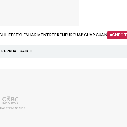
CH
LIFESTYLE
SHARIA
ENTREPRENEUR
CUAP CUAP CUAN
CNBC 
C
BERBUATBAIK.ID