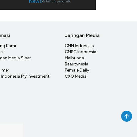
News
5 tahun yang lalu
rmasi
Jaringan Media
ang Kami
CNN Indonesia
si
CNBC Indonesia
an Media Siber
Haibunda
Beautynesia
aimer
Female Daily
Indonesia My Investment
CXO Media