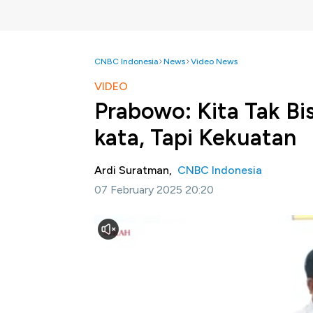
CNBC Indonesia
News
Video News
VIDEO
Prabowo: Kita Tak Bi
kata, Tapi Kekuatan
Ardi Suratman,
CNBC Indonesia
07 February 2025 20:20
Jakarta, CNBC Indonesia -
Presiden Repub
pentingnya kekuatan pertahanan dalam menj
Penegasan tersebut disampaikan Prabowo 
(Dansat) TNI di Istana Kepresidenan Bogor,