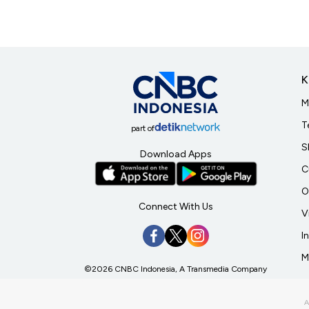
K
M
T
part of
S
Download Apps
C
O
Connect With Us
V
I
M
©2026 CNBC Indonesia, A Transmedia Company