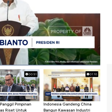
 subianto
#prabowo
#tni
#pertahanan
00:51
01:10
Panggil Pimpinan
Indonesia Gandeng China
as Riset Untuk
Bangun Kawasan Industri