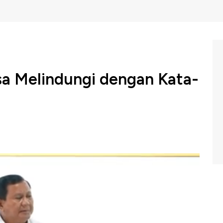
sa Melindungi dengan Kata-
lik Indonesia Prabowo Subianto menegaskan
aga kedaulatan negara.
dalam pengarahan kepada para Komandan Satuan
 Jawa Barat, pada Jumat (7/2).