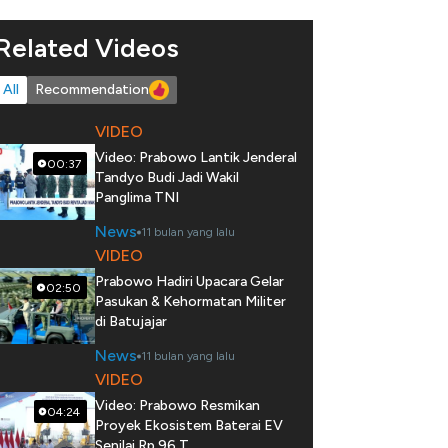
Related Videos
All
Recommendation
VIDEO
Video: Prabowo Lantik Jenderal
00:37
Tandyo Budi Jadi Wakil
Panglima TNI
News
11 bulan yang lalu
VIDEO
Prabowo Hadiri Upacara Gelar
02:50
Pasukan & Kehormatan Militer
di Batujajar
News
11 bulan yang lalu
VIDEO
Video: Prabowo Resmikan
04:24
Proyek Ekosistem Baterai EV
Senilai Rp 96 T