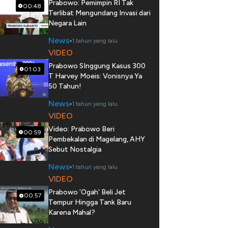
Prabowo: Pemimpin RI Tak
00:48
Terlibat Mengundang Invasi dari
Negara Lain
News
1 tahun yang lalu
VIDEO
Prabowo SInggung Kasus 300
01:03
T Harvey Moeis: Vonisnya Ya
50 Tahun!
News
1 tahun yang lalu
VIDEO
Video: Prabowo Beri
00:59
Pembekalan di Magelang, AHY
Sebut Nostalgia
News
1 tahun yang lalu
VIDEO
Prabowo 'Ogah' Beli Jet
00:57
Tempur Hingga Tank Baru
Karena Mahal?