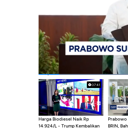
Bagikan:
#presiden prabowo subianto
#prabowo
Popular Videos
07:41
Harga Biodiesel Naik Rp
Prabowo 
14.924/L - Trump Kembalikan
BRIN, Bah