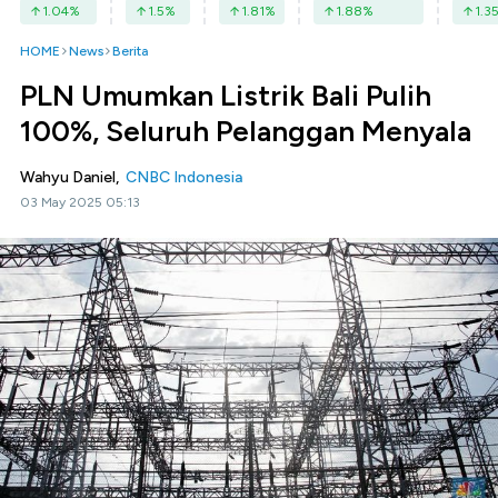
1.04
%
1.5
%
1.81
%
1.88
%
1.3
HOME
News
Berita
PLN Umumkan Listrik Bali Pulih
100%, Seluruh Pelanggan Menyala
Wahyu Daniel,
CNBC Indonesia
03 May 2025 05:13