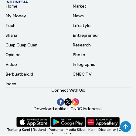
Home
Market
My Money
News
Tech
Lifestyle
Sharia
Entrepreneur
Cuap Cuap Cuan
Research
Opinion
Photo
Video
Infographic
Berbuatbaik.id
CNBC TV
Index
Connect With Us:
Download aplikasi CNBC Indonesia:
Tentang Kami
|
Redaksi
|
Pedoman Media Siber
|
Karir
|
Disclaimer
|
CNBC
Indonesia My Investment