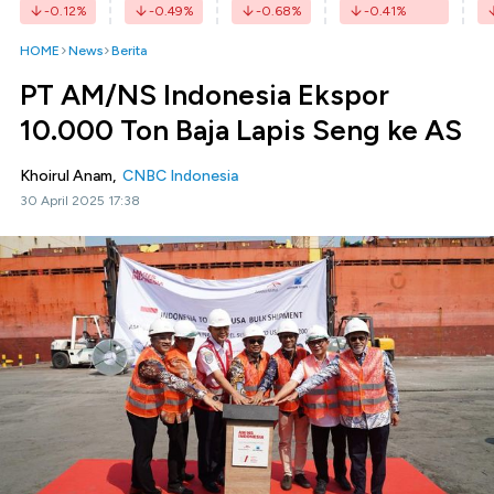
-0.12
%
-0.49
%
-0.68
%
-0.41
%
HOME
News
Berita
PT AM/NS Indonesia Ekspor
10.000 Ton Baja Lapis Seng ke AS
Khoirul Anam,
CNBC Indonesia
30 April 2025 17:38