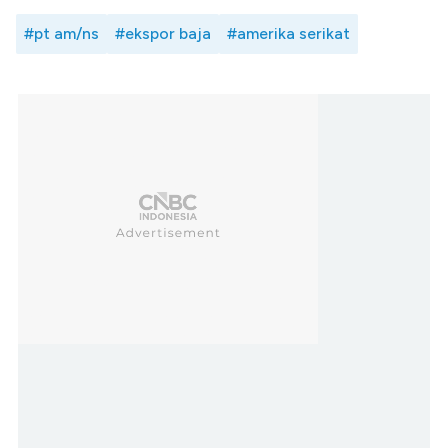
#pt am/ns
#ekspor baja
#amerika serikat