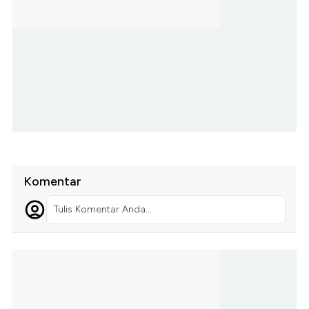
Komentar
Tulis Komentar Anda...