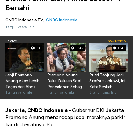
Benahi
CNBC Indonesia TV,
CNBC Indonesia
19 April 2025 16:34
Related
Show More
01:33
02:42
00:42
Janji Pramono
Pramono Anung
Putri Tanjung Jadi
Anung Akan Lebih
Buka-Bukaan Soal
Stafsus Jokowi, Ini
Tegas dari Ahok
Pencalonan Sebagai
Kata Seskab
1 tahun yang lalu
Cagub Jakarta
1 tahun yang lalu
6 tahun yang lalu
Jakarta, CNBC Indonesia -
Gubernur DKI Jakarta
Pramono Anung menanggapi soal maraknya parkir
liar di daerahnya. Ba...