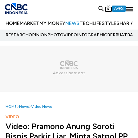
APPS
HOME
MARKET
MY MONEY
NEWS
TECH
LIFESTYLE
SHARIA
E
RESEARCH
OPINION
PHOTO
VIDEO
INFOGRAPHIC
BERBUATBAIK.
HOME
News
Video News
VIDEO
Video: Pramono Anung Soroti
Bisnis Parkir Liar, Minta Satpol PP