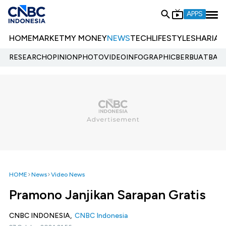
APPS
HOME
MARKET
MY MONEY
NEWS
TECH
LIFESTYLE
SHARIA
E
RESEARCH
OPINION
PHOTO
VIDEO
INFOGRAPHIC
BERBUATBAIK.
HOME
News
Video News
Pramono Janjikan Sarapan Gratis
CNBC INDONESIA,
CNBC Indonesia