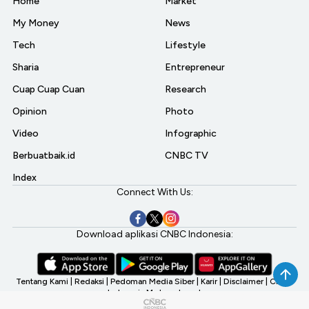
Home
Market
My Money
News
Tech
Lifestyle
Sharia
Entrepreneur
Cuap Cuap Cuan
Research
Opinion
Photo
Video
Infographic
Berbuatbaik.id
CNBC TV
Index
Connect With Us:
Download aplikasi CNBC Indonesia:
Tentang Kami
|
Redaksi
|
Pedoman Media Siber
|
Karir
|
Disclaimer
|
CNBC
Indonesia My Investment
©2026 CNBC Indonesia, A Transmedia Company