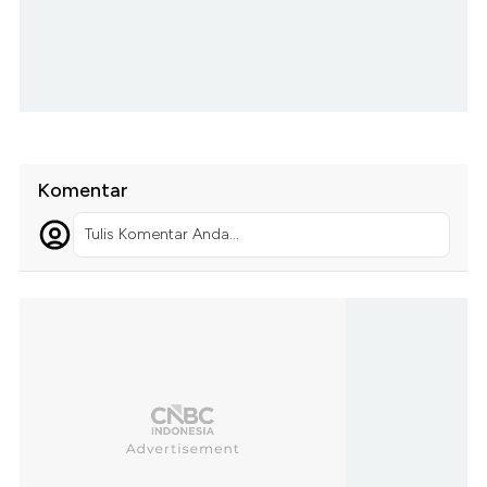
Komentar
Tulis Komentar Anda...