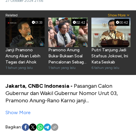
27 October 2024 21:56
Related
Show More
01:33
02:42
00:42
Janji Pramono
Pramono Anung
Putri Tanjung Jadi
Anung Akan Lebih
Buka-Bukaan Soal
Stafsus Jokowi, Ini
Tegas dari Ahok
Pencalonan Sebagai
Kata Seskab
1 tahun yang lalu
Cagub Jakarta
1 tahun yang lalu
6 tahun yang lalu
Jakarta, CNBC Indonesia -
Pasangan Calon
Gubernur dan Wakil Gubernur Nomor Urut 03,
Pramono Anung-Rano Karno janji...
Show More
Bagikan: