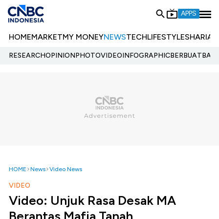
APPS
HOME
MARKET
MY MONEY
NEWS
TECH
LIFESTYLE
SHARIA
E
RESEARCH
OPINION
PHOTO
VIDEO
INFOGRAPHIC
BERBUATBAIK.
HOME
News
Video News
VIDEO
Video: Unjuk Rasa Desak MA
Berantas Mafia Tanah