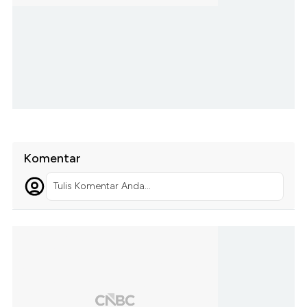
Komentar
Tulis Komentar Anda...