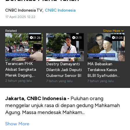
CNBC Indonesia TV,
CNBC Indonesia
17 April 2025 12:22
Related
Show More
01:26
01:11
01:05
Terancam PHK
Destry Damayanti
MA Bebaskan
Akibat Sengketa
Dilantik Jadi Deputi
Terdakwa Kasus
Merek Dagang,
Gubernur Senior BI
BLBI Syafruddin
Karyawan Polo
2 tahun yang lalu
7 tahun yang lalu
Arsyad
7 tahun yang lalu
Geruduk MA
Temenggung
Jakarta, CNBC Indonesia -
Puluhan orang
menggelar unjuk rasa di depan gedung Mahkamah
Agung. Massa mendesak Mahkam...
Show More