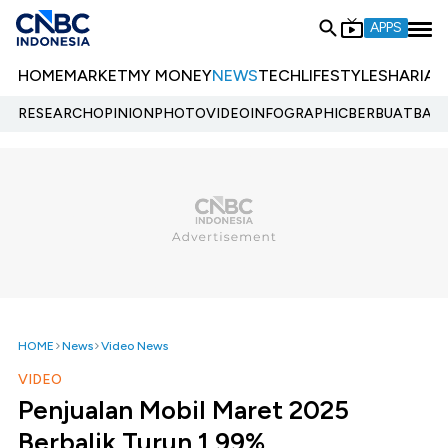
APPS
HOME
MARKET
MY MONEY
NEWS
TECH
LIFESTYLE
SHARIA
E
RESEARCH
OPINION
PHOTO
VIDEO
INFOGRAPHIC
BERBUATBAIK.
HOME
News
Video News
VIDEO
Penjualan Mobil Maret 2025
Berbalik Turun 1,99%