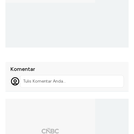
Komentar
Tulis Komentar Anda...