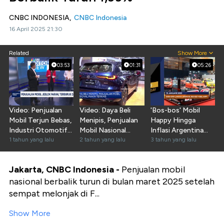
CNBC INDONESIA,
CNBC Indonesia
16 April 2025 21:30
Related
Show More
03:53
01:31
05:26
Video: Penjualan
Video: Daya Beli
'Bos-bos' Mobil
Mobil Terjun Bebas,
Menipis, Penjualan
Happy Hingga
Industri Otomotif
Mobil Nasional
Inflasi Argentina
Kian Terjepit
1 tahun yang lalu
Makin Terkikis
2 tahun yang lalu
Tembus 95%
3 tahun yang lalu
Jakarta, CNBC Indonesia -
Penjualan mobil
nasional berbalik turun di bulan maret 2025 setelah
sempat melonjak di F...
Show More