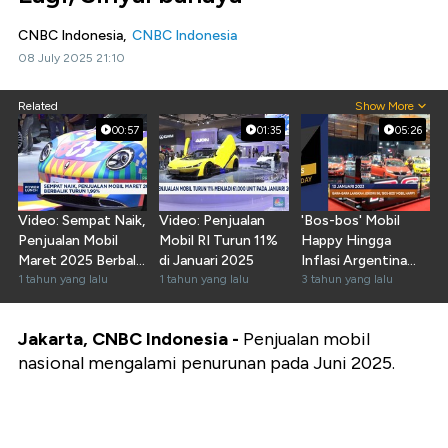
CNBC Indonesia,
CNBC Indonesia
08 July 2025 21:10
Related
Show More
00:57
01:35
05:26
Video: Sempat Naik,
Video: Penjualan
'Bos-bos' Mobil
Penjualan Mobil
Mobil RI Turun 11%
Happy Hingga
Maret 2025 Berbalik
di Januari 2025
Inflasi Argentina
Turun 1,99%
1 tahun yang lalu
1 tahun yang lalu
Tembus 95%
3 tahun yang lalu
Jakarta, CNBC Indonesia -
Penjualan mobil
nasional mengalami penurunan pada Juni 2025.