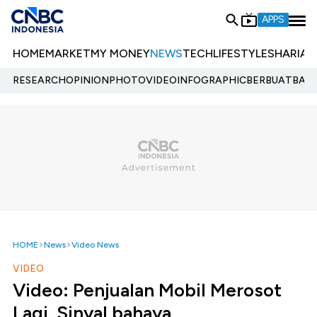
APPS
HOME
MARKET
MY MONEY
NEWS
TECH
LIFESTYLE
SHARIA
E
RESEARCH
OPINION
PHOTO
VIDEO
INFOGRAPHIC
BERBUATBAIK.
HOME
News
Video News
VIDEO
Video: Penjualan Mobil Merosot
Lagi, Sinyal bahaya