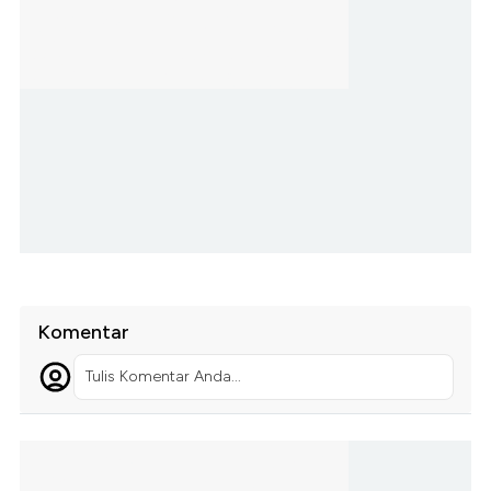
Komentar
Tulis Komentar Anda...