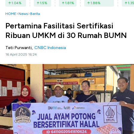
1.04
%
1.5
%
1.81
%
1.88
%
1.3
HOME
News
Berita
Pertamina Fasilitasi Sertifikasi
Ribuan UMKM di 30 Rumah BUMN
Teti Purwanti,
CNBC Indonesia
16 April 2025 16:24