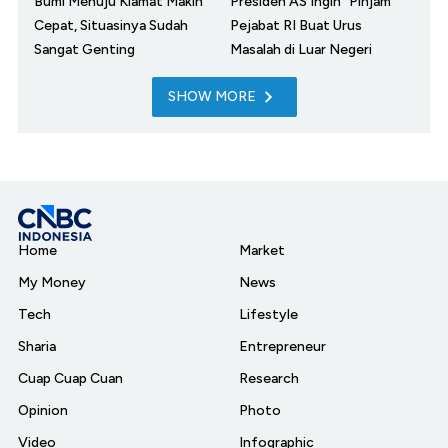
Bumi Menuju Kiamat Makin
Presiden AS Ingin "Pinjam"
Cepat, Situasinya Sudah
Pejabat RI Buat Urus
Sangat Genting
Masalah di Luar Negeri
SHOW MORE
Home
Market
My Money
News
Tech
Lifestyle
Sharia
Entrepreneur
Cuap Cuap Cuan
Research
Opinion
Photo
Video
Infographic