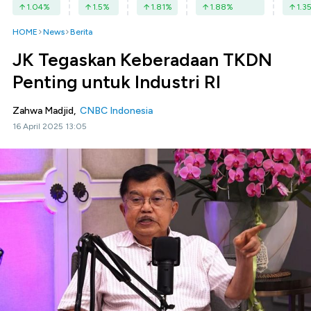
1.04
%
1.5
%
1.81
%
1.88
%
1.3
HOME
News
Berita
JK Tegaskan Keberadaan TKDN
Penting untuk Industri RI
Zahwa Madjid,
CNBC Indonesia
16 April 2025 13:05