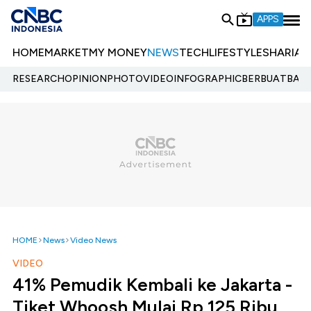
APPS
HOME
MARKET
MY MONEY
NEWS
TECH
LIFESTYLE
SHARIA
E
RESEARCH
OPINION
PHOTO
VIDEO
INFOGRAPHIC
BERBUATBAIK.
HOME
News
Video News
VIDEO
41% Pemudik Kembali ke Jakarta -
Tiket Whoosh Mulai Rp 125 Ribu