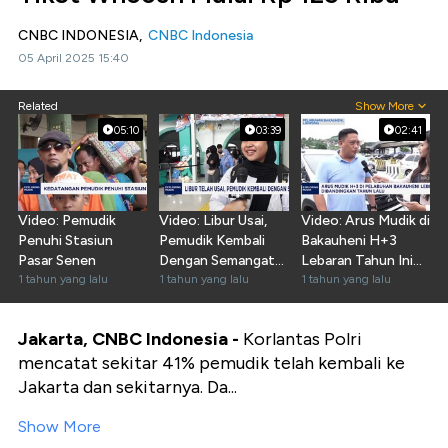
CNBC INDONESIA,
CNBC Indonesia
05 April 2025 15:40
Related
Show More
05:10
03:39
02:41
Video: Pemudik
Video: Libur Usai,
Video: Arus Mudik di
Penuhi Stasiun
Pemudik Kembali
Bakauheni H+3
Pasar Senen
Dengan Semangat
Lebaran Tahun Ini
1 tahun yang lalu
Baru
1 tahun yang lalu
Lengang
1 tahun yang lalu
Jakarta, CNBC Indonesia -
Korlantas Polri
mencatat sekitar 41% pemudik telah kembali ke
Jakarta dan sekitarnya. Da...
Show More