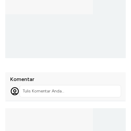
Komentar
Tulis Komentar Anda...