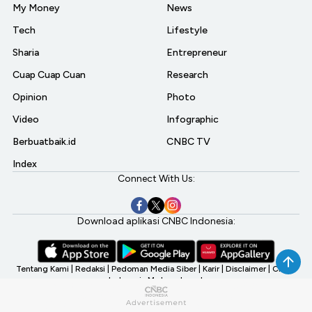
My Money
News
Tech
Lifestyle
Sharia
Entrepreneur
Cuap Cuap Cuan
Research
Opinion
Photo
Video
Infographic
Berbuatbaik.id
CNBC TV
Index
Connect With Us:
Download aplikasi CNBC Indonesia:
Tentang Kami
|
Redaksi
|
Pedoman Media Siber
|
Karir
|
Disclaimer
|
CNBC
Indonesia My Investment
©2026 CNBC Indonesia, A Transmedia Company