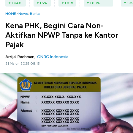
1.04
%
1.5
%
1.81
%
1.88
%
1.3
HOME
News
Berita
Kena PHK, Begini Cara Non-
Aktifkan NPWP Tanpa ke Kantor
Pajak
Arrijal Rachman,
CNBC Indonesia
21 March 2025 08:15