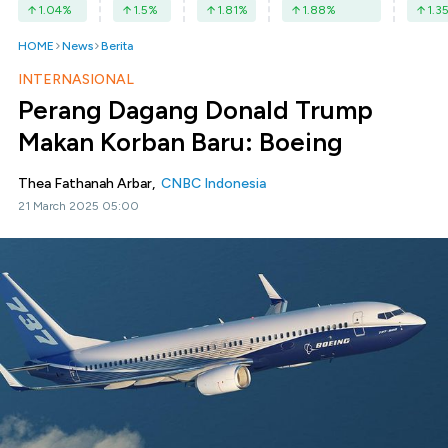
1.04
%
1.5
%
1.81
%
1.88
%
1.3
HOME
News
Berita
INTERNASIONAL
Perang Dagang Donald Trump
Makan Korban Baru: Boeing
Thea Fathanah Arbar,
CNBC Indonesia
21 March 2025 05:00