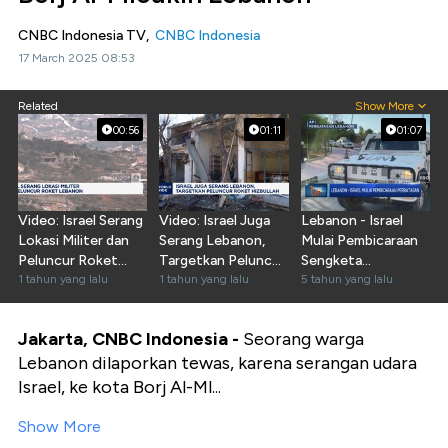
CNBC Indonesia TV,
CNBC Indonesia
17 March 2025 08:53
Related
Show More
00:56
01:11
01:07
Video: Israel Serang
Video: Israel Juga
Lebanon - Israel
Lokasi Militer dan
Serang Lebanon,
Mulai Pembicaraan
Peluncur Roket
Targetkan Peluncur
Sengketa
Lebanon
1 tahun yang lalu
Roket Hizbullah
1 tahun yang lalu
Perbatasan
5 tahun yang lalu
Jakarta, CNBC Indonesia -
Seorang warga
Lebanon dilaporkan tewas, karena serangan udara
Israel, ke kota Borj Al-Ml...
Show More