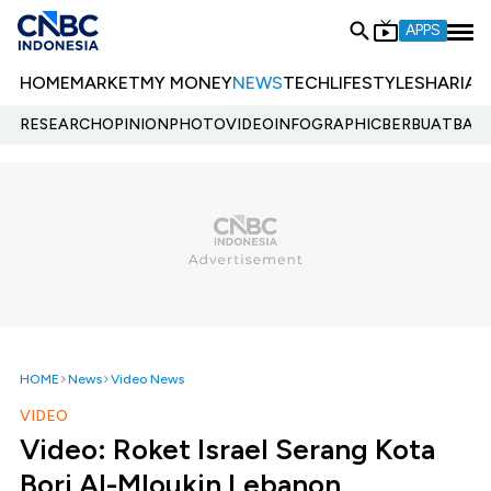
APPS
HOME
MARKET
MY MONEY
NEWS
TECH
LIFESTYLE
SHARIA
E
RESEARCH
OPINION
PHOTO
VIDEO
INFOGRAPHIC
BERBUATBAIK.
HOME
News
Video News
VIDEO
Video: Roket Israel Serang Kota
Borj Al-Mloukin Lebanon