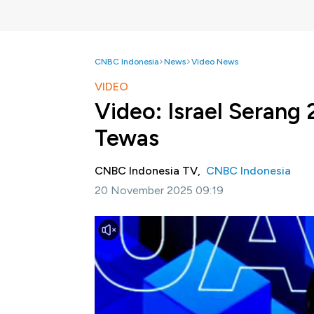
CNBC Indonesia
News
Video News
VIDEO
Video: Israel Serang
Tewas
CNBC Indonesia TV,
CNBC Indonesia
20 November 2025 09:19
Jakarta, CNBC Indonesia -
Ketegangan di 
Militer Israel pada Rabu, 19 November, mel
Deir Kifa dan Shehur, yang diklaim sebagai ma
Serangan ini menewaskan 13 orang, sebagian
dalam insiden yang disebut sebagai seranga