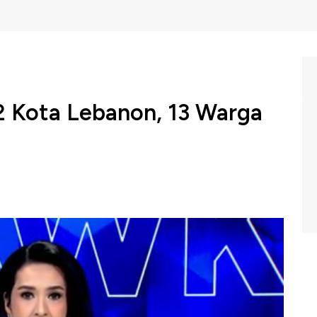
 2 Kota Lebanon, 13 Warga
perbatasan Israel-Lebanon kembali meningkat tajam.
ancarkan serangan udara ke dua kota di Lebanon Selatan,
rkas serta infrastruktur militer kelompok Hizbullah.
 besar berada di sebuah kamp pengungsi Palestina,
n paling mematikan sejak gencatan senjata tahun 2024.