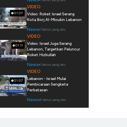
1 tahun yang lalu
VIDEO
01:07
Video: Roket Israel Serang
Kota Borj Al-Mloukin Lebanon
News
1 tahun yang lalu
VIDEO
Video: Israel Juga Serang
01:11
Lebanon, Targetkan Peluncur
Roket Hizbullah
News
1 tahun yang lalu
VIDEO
Lebanon - Israel Mulai
01:07
Pembicaraan Sengketa
Perbatasan
News
5 tahun yang lalu