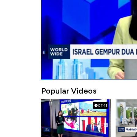
Selengkapnya dalam program Squawk Box CNB
Bagikan:
#israel
#lebanon
Popular Videos
07:41