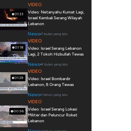
VIDEO
Video: Netanyahu Kumat Lagi,
01:33
Israel Kembali Serang Wilayah
Lebanon
News
7 bulan yang lalu
VIDEO
01:18
Video: Israel Serang Lebanon
Lagi, 2 Tokoh Hizbullah Tewas
News
9 bulan yang lalu
VIDEO
01:29
Video: Israel Bombardir
Lebanon, 8 Orang Tewas
News
1 tahun yang lalu
VIDEO
Video: Israel Serang Lokasi
00:56
Militer dan Peluncur Roket
Lebanon
News