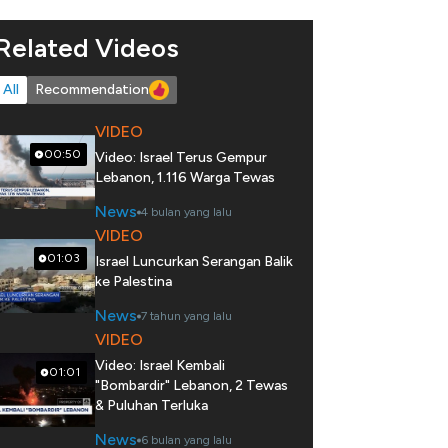
Related Videos
All
Recommendation
VIDEO
00:50
Video: Israel Terus Gempur
Lebanon, 1.116 Warga Tewas
News
4 bulan yang lalu
VIDEO
01:03
Israel Luncurkan Serangan Balik
ke Palestina
News
7 tahun yang lalu
VIDEO
Video: Israel Kembali
01:01
"Bombardir" Lebanon, 2 Tewas
& Puluhan Terluka
News
6 bulan yang lalu