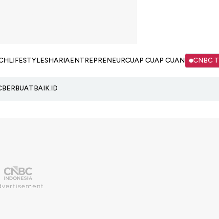
CH
LIFESTYLE
SHARIA
ENTREPRENEUR
CUAP CUAP CUAN
CNBC 
C
BERBUATBAIK.ID