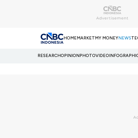
HOME
MARKET
MY MONEY
NEWS
TE
RESEARCH
OPINION
PHOTO
VIDEO
INFOGRAPHI