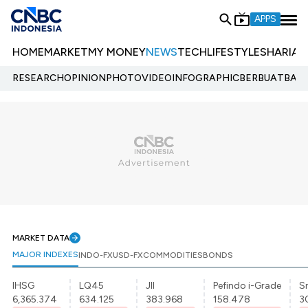
APPS
HOME
MARKET
MY MONEY
NEWS
TECH
LIFESTYLE
SHARIA
E
RESEARCH
OPINION
PHOTO
VIDEO
INFOGRAPHIC
BERBUATBAIK.
MARKET DATA
MAJOR INDEXES
INDO-FX
USD-FX
COMMODITIES
BONDS
IHSG
LQ45
JII
Pefindo i-Grade
Sr
6,365.374
634.125
383.968
158.478
3