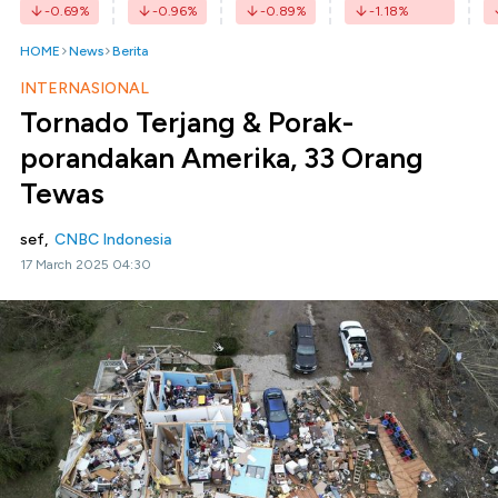
-0.69
%
-0.96
%
-0.89
%
-1.18
%
HOME
News
Berita
INTERNASIONAL
Tornado Terjang & Porak-
porandakan Amerika, 33 Orang
Tewas
sef,
CNBC Indonesia
17 March 2025 04:30