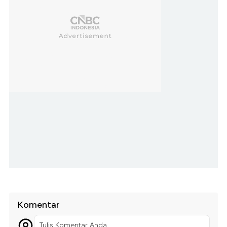
Komentar
Tulis Komentar Anda...