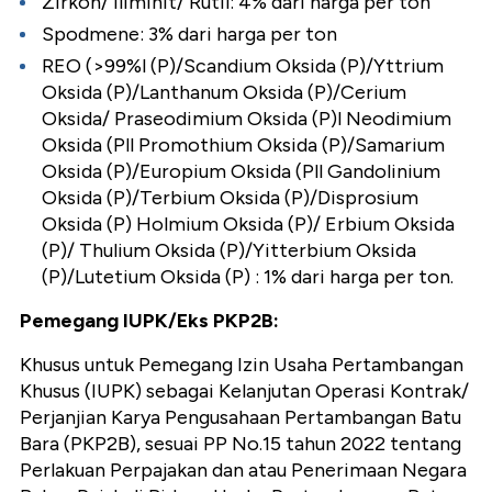
Zirkon/ Iliminit/ Rutil: 4% dari harga per ton
Spodmene: 3% dari harga per ton
REO (>99%l (P)/Scandium Oksida (P)/Yttrium
Oksida (P)/Lanthanum Oksida (P)/Cerium
Oksida/ Praseodimium Oksida (P)l Neodimium
Oksida (Pll Promothium Oksida (P)/Samarium
Oksida (P)/Europium Oksida (Pll Gandolinium
Oksida (P)/Terbium Oksida (P)/Disprosium
Oksida (P) Holmium Oksida (P)/ Erbium Oksida
(P)/ Thulium Oksida (P)/Yitterbium Oksida
(P)/Lutetium Oksida (P) : 1% dari harga per ton.
Pemegang IUPK/Eks PKP2B:
Khusus untuk Pemegang Izin Usaha Pertambangan
Khusus (IUPK) sebagai Kelanjutan Operasi Kontrak/
Perjanjian Karya Pengusahaan Pertambangan Batu
Bara (PKP2B), sesuai PP No.15 tahun 2022 tentang
Perlakuan Perpajakan dan atau Penerimaan Negara