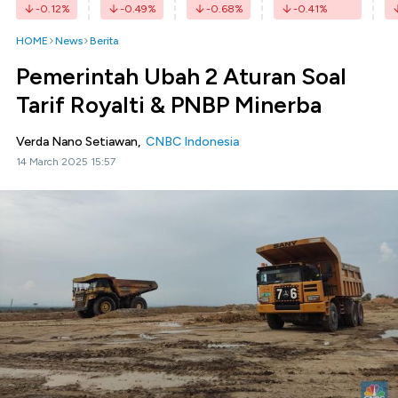
-0.12
%
-0.49
%
-0.68
%
-0.41
%
HOME
News
Berita
Pemerintah Ubah 2 Aturan Soal
Tarif Royalti & PNBP Minerba
Verda Nano Setiawan,
CNBC Indonesia
14 March 2025 15:57