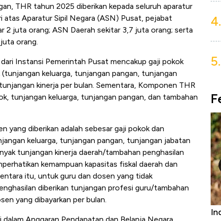
gan, THR tahun 2025 diberikan kepada seluruh aparatur
4.
ri atas Aparatur Sipil Negara (ASN) Pusat, pejabat
ar 2 juta orang; ASN Daerah sekitar 3,7 juta orang; serta
juta orang.
5.
ari Instansi Pemerintah Pusat mencakup gaji pokok
 (tunjangan keluarga, tunjangan pangan, tunjangan
a tunjangan kinerja per bulan. Sementara, Komponen THR
F
kok, tunjangan keluarga, tunjangan pangan, dan tambahan
 yang diberikan adalah sebesar gaji pokok dan
njangan keluarga, tunjangan pangan, tunjangan jabatan
anyak tunjangan kinerja daerah/tambahan penghasilan
mperhatikan kemampuan kapasitas fiskal daerah dan
ntara itu, untuk guru dan dosen yang tidak
nghasilan diberikan tunjangan profesi guru/tambahan
sen yang dibayarkan per bulan.
urniture &
Industri Susu Jadi Bintang Baru Ekonomi
5
i dalam Anggaran Pendapatan dan Belanja Negara