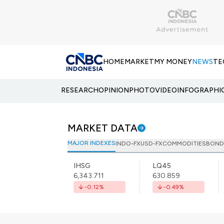
HOME
MARKET
MY MONEY
NEWS
TE
RESEARCH
OPINION
PHOTO
VIDEO
INFOGRAPHI
MARKET DATA
MAJOR INDEXES
INDO-FX
USD-FX
COMMODITIES
BOND
IHSG
LQ45
6,343.711
630.859
-0.12
%
-0.49
%