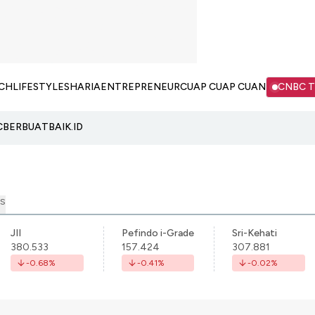
CH
LIFESTYLE
SHARIA
ENTREPRENEUR
CUAP CUAP CUAN
CNBC 
C
BERBUATBAIK.ID
S
JII
Pefindo i-Grade
Sri-Kehati
380.533
157.424
307.881
-0.68
%
-0.41
%
-0.02
%