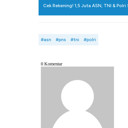
Cek Rekening! 1,5 Juta ASN, TNI & Polr
#asn
#pns
#tni
#polri