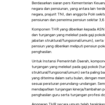
Berdasarkan siaran pers Kementerian Keuan
negara dan pensiunan, yang antara lain terdi
negara, prajurit TNI, dan anggota Polri sekit
pensiunan dan penerima pensiun sekitar 3,6 
Komponen THR yang diberikan kepada ASN d
dan tunjangan yang melekat pada gaji pokok
jabatan struktural/fungsional/umum), sert
pensiun yang diberikan meliputi pensiun po
penghasilan.
Untuk Instansi Pemerintah Daerah, komponen
tunjangan yang melekat pada gaji pokok (tu
struktural/fungsional/umum) serta paling b
yang diterima dalam satu bulan, dengan me
sesuai peraturan perundang-undangan. Seme
mendapatkan tunjangan kinerja/tambahan pe
penghasilan guru serta tunjangan profesi do
Bangkit dari Kubur! Bisnis F
Anggaran THR secara umum telah teralokas