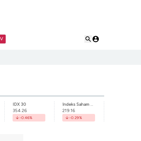
TV
IDX 30
Indeks Saham Syariah Indonesia
354.26
219.16
-0.46
%
-0.29
%