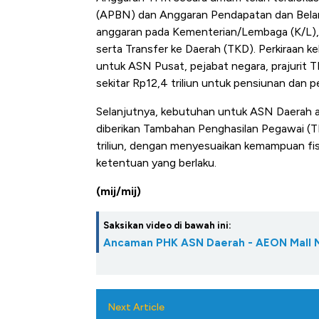
Alas Kaki Tumbuh Double Di
(APBN) dan Anggaran Pendapatan dan Belan
anggaran pada Kementerian/Lembaga (K/L)
serta Transfer ke Daerah (TKD). Perkiraan k
untuk ASN Pusat, pejabat negara, prajurit T
sekitar Rp12,4 triliun untuk pensiunan dan 
Selanjutnya, kebutuhan untuk ASN Daerah ada
diberikan Tambahan Penghasilan Pegawai (TP
triliun, dengan menyesuaikan kemampuan fi
ketentuan yang berlaku.
(mij/mij)
Saksikan video di bawah ini:
Ancaman PHK ASN Daerah - AEON Mall 
Next Article