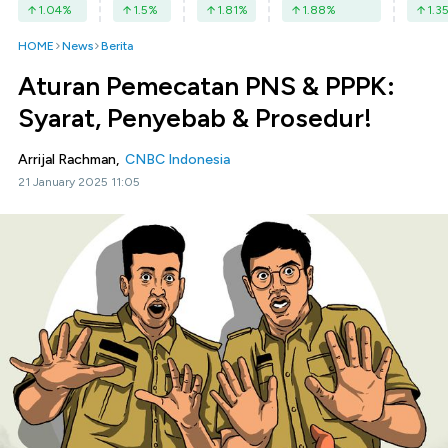
1.04
%
1.5
%
1.81
%
1.88
%
1.3
HOME
News
Berita
Aturan Pemecatan PNS & PPPK:
Syarat, Penyebab & Prosedur!
Arrijal Rachman,
CNBC Indonesia
21 January 2025 11:05