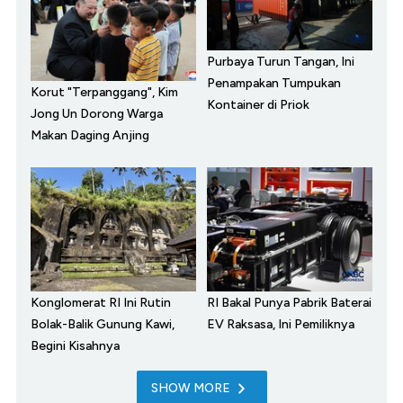
Purbaya Turun Tangan, Ini
Penampakan Tumpukan
Korut "Terpanggang", Kim
Kontainer di Priok
Jong Un Dorong Warga
Makan Daging Anjing
Konglomerat RI Ini Rutin
RI Bakal Punya Pabrik Baterai
Bolak-Balik Gunung Kawi,
EV Raksasa, Ini Pemiliknya
Begini Kisahnya
SHOW MORE