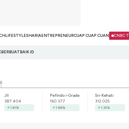
CH
LIFESTYLE
SHARIA
ENTREPRENEUR
CUAP CUAP CUAN
CNBC 
C
BERBUATBAIK.ID
S
JII
Pefindo i-Grade
Sri-Kehati
387.404
160.377
312.025
1.81
%
1.88
%
1.35
%