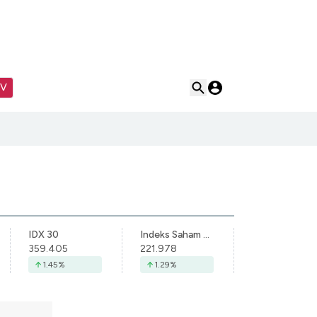
TV
IDX 30
Indeks Saham Syariah Indonesia
359.405
221.978
1.45
%
1.29
%