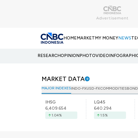
HOME
MARKET
MY MONEY
NEWS
TE
RESEARCH
OPINION
PHOTO
VIDEO
INFOGRAPHI
MARKET DATA
MAJOR INDEXES
INDO-FX
USD-FX
COMMODITIES
BOND
IHSG
LQ45
6,409.654
640.294
1.04
%
1.5
%