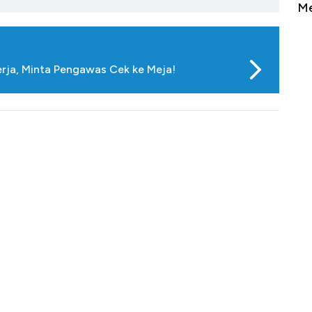
Sampai Ribuan Kilometer
Me
erja, Minta Pengawas Cek ke Meja!