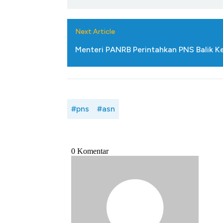
di Jaman Dulu
Next Article
Menteri PANRB Perintahkan PNS Balik K
#pns
#asn