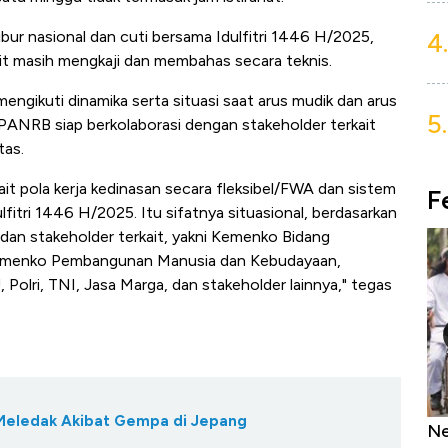
4.
bur nasional dan cuti bersama Idulfitri 1446 H/2025,
t masih mengkaji dan membahas secara teknis.
engikuti dinamika serta situasi saat arus mudik dan arus
5.
 PANRB siap berkolaborasi dengan stakeholder terkait
tas.
ait pola kerja kedinasan secara fleksibel/FWA dan sistem
F
ulfitri 1446 H/2025. Itu sifatnya situasional, berdasarkan
an stakeholder terkait, yakni Kemenko Bidang
Kemenko Pembangunan Manusia dan Kebudayaan,
olri, TNI, Jasa Marga, dan stakeholder lainnya," tegas
Meledak Akibat Gempa di Jepang
as Tanpa AC
Daftar Sungai Terpanjang di Dunia,
Ne