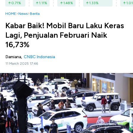
0.71
%
1.11
%
1.48
%
1.33
%
1.01
HOME
News
Berita
Kabar Baik! Mobil Baru Laku Keras
Lagi, Penjualan Februari Naik
16,73%
Damiana,
CNBC Indonesia
11 March 2025 17:46