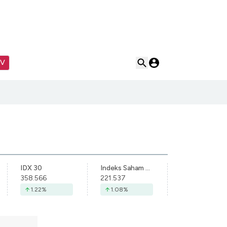
TV
IDX 30
Indeks Saham Syariah Indonesia
358.566
221.537
1.22
%
1.08
%