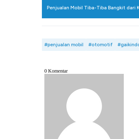
Ini Kekuatan Uang Embraer K
Penjualan Mobil Tiba-Tiba Bangkit dari
Langit Dunia, Pembunuh Boei
#penjualan mobil
#otomotif
#gaikind