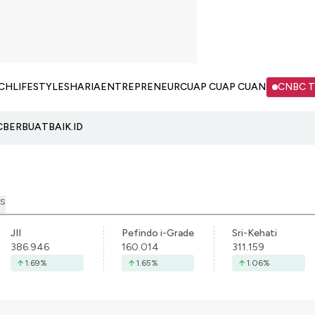
CH
LIFESTYLE
SHARIA
ENTREPRENEUR
CUAP CUAP CUAN
CNBC 
C
BERBUATBAIK.ID
S
JII
Pefindo i-Grade
Sri-Kehati
386.946
160.014
311.159
1.69
%
1.65
%
1.06
%