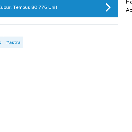
uasai
Harga Batu Bara Bangkit, Ada Kabar
Ha
 Kubur, Tembus 80.776 Unit
ng-Airbus?
Baik Buat Pengusaha RI
Ap
o
#astra