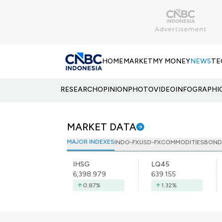
HOME
MARKET
MY MONEY
NEWS
TE
RESEARCH
OPINION
PHOTO
VIDEO
INFOGRAPHI
MARKET DATA
MAJOR INDEXES
INDO-FX
USD-FX
COMMODITIES
BOND
IHSG
LQ45
6,398.979
639.155
0.87
%
1.32
%