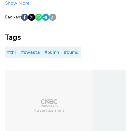
Show More
Bagikan:
Tags
#thr
#swasta
#bumn
#bumd