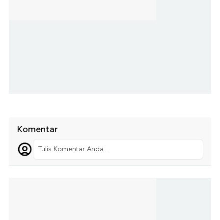
Komentar
Tulis Komentar Anda...