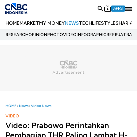
APPS
HOME
MARKET
MY MONEY
NEWS
TECH
LIFESTYLE
SHARIA
E
RESEARCH
OPINION
PHOTO
VIDEO
INFOGRAPHIC
BERBUATBAIK.
HOME
News
Video News
VIDEO
Video: Prabowo Perintahkan
Pembagian THR Paling Lambat H-