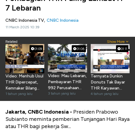
7 Lebaran
CNBC Indonesia TV,
CNBC Indonesia
11 March 2025 10:39
Related
Show More
01:09
01:08
01:11
Video: Mau Lebaran,
Video: Menhub Usul
Ternyata Dunkin
Pembayaran THR
THR Dipercepat,
Donuts Tak Bayar
992 Perusahaan
Kemnaker Bilang
THR Karyawan
Bermasalah!
3 tahun yang lalu
Gini
1 tahun yang lalu
Selama 2 Tahun
4 tahun yang lalu
Jakarta, CNBC Indonesia -
Presiden Prabowo
Subianto meminta pemberian Tunjangan Hari Raya
atau THR bagi pekerja Sw...