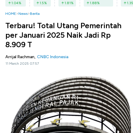
1.04
%
1.5
%
1.81
%
1.88
%
1.3
HOME
News
Berita
Terbaru! Total Utang Pemerintah
per Januari 2025 Naik Jadi Rp
8.909 T
Arrijal Rachman,
CNBC Indonesia
11 March 2025 07:57