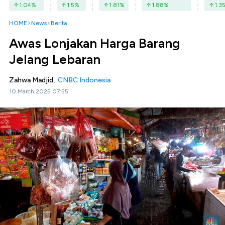
1.04
%
1.5
%
1.81
%
1.88
%
1.3
HOME
News
Berita
Awas Lonjakan Harga Barang
Jelang Lebaran
Zahwa Madjid,
CNBC Indonesia
10 March 2025 07:55