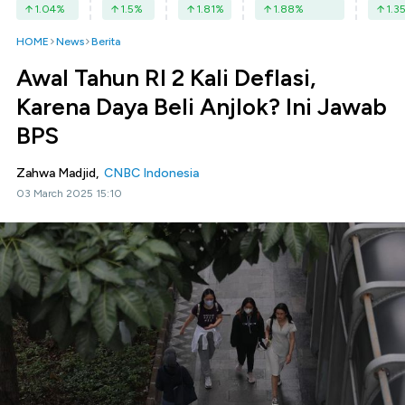
1.04
%
1.5
%
1.81
%
1.88
%
1.3
HOME
News
Berita
Awal Tahun RI 2 Kali Deflasi,
Karena Daya Beli Anjlok? Ini Jawab
BPS
Zahwa Madjid,
CNBC Indonesia
03 March 2025 15:10