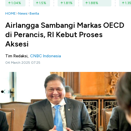
1.04
%
1.5
%
1.81
%
1.88
%
1.3
HOME
News
Berita
Airlangga Sambangi Markas OECD
di Perancis, RI Kebut Proses
Aksesi
Tim Redaksi,
CNBC Indonesia
04 March 2025 07:25