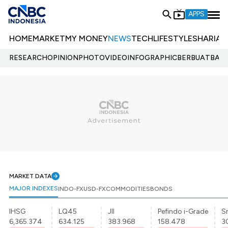
APPS
HOME
MARKET
MY MONEY
NEWS
TECH
LIFESTYLE
SHARIA
E
RESEARCH
OPINION
PHOTO
VIDEO
INFOGRAPHIC
BERBUATBAIK.
MARKET DATA
MAJOR INDEXES
INDO-FX
USD-FX
COMMODITIES
BONDS
IHSG
LQ45
JII
Pefindo i-Grade
Sr
6,365.374
634.125
383.968
158.478
3