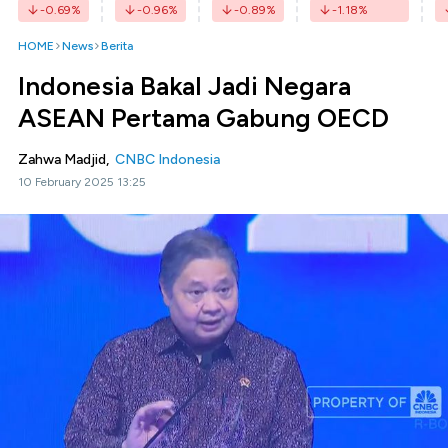
-0.69
%
-0.96
%
-0.89
%
-1.18
%
HOME
News
Berita
Indonesia Bakal Jadi Negara
ASEAN Pertama Gabung OECD
Zahwa Madjid,
CNBC Indonesia
10 February 2025 13:25