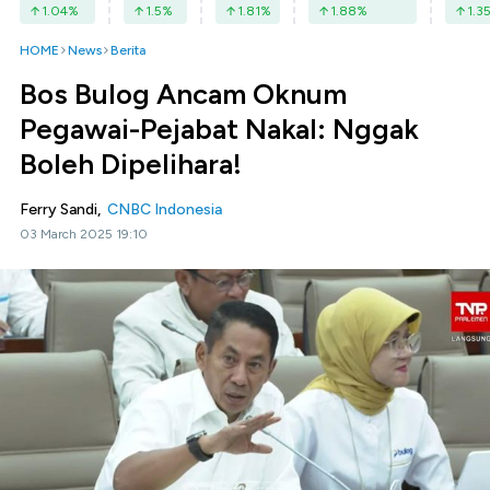
1.04
%
1.5
%
1.81
%
1.88
%
1.3
HOME
News
Berita
Bos Bulog Ancam Oknum
Pegawai-Pejabat Nakal: Nggak
Boleh Dipelihara!
Ferry Sandi,
CNBC Indonesia
03 March 2025 19:10