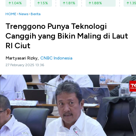
1.04
%
1.5
%
1.81
%
1.88
%
1.3
HOME
News
Berita
Trenggono Punya Teknologi
Canggih yang Bikin Maling di Laut
RI Ciut
Martyasari Rizky,
CNBC Indonesia
27 February 2025 13:36