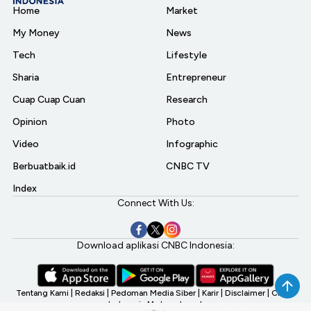
Home
Market
My Money
News
Tech
Lifestyle
Sharia
Entrepreneur
Cuap Cuap Cuan
Research
Opinion
Photo
Video
Infographic
Berbuatbaik.id
CNBC TV
Index
Connect With Us:
Download aplikasi CNBC Indonesia:
Tentang Kami
|
Redaksi
|
Pedoman Media Siber
|
Karir
|
Disclaimer
|
CNBC
Indonesia My Investment