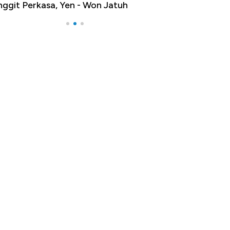
nggit Perkasa, Yen - Won Jatuh
Harga Emas Terb