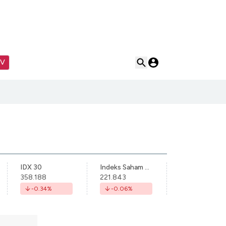
TV
IDX 30
Indeks Saham Syariah Indonesia
358.188
221.843
-0.34
%
-0.06
%