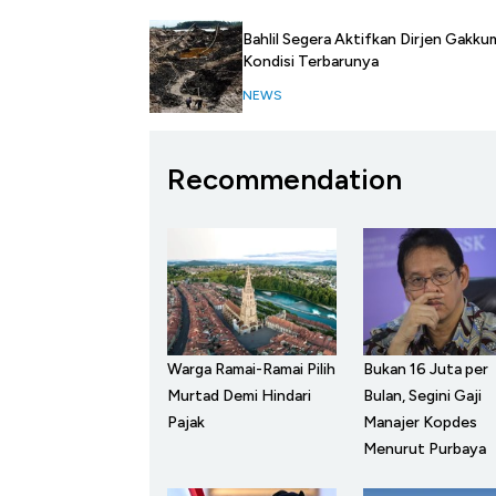
Bahlil Segera Aktifkan Dirjen Gakkum
Kondisi Terbarunya
NEWS
Recommendation
Warga Ramai-Ramai Pilih
Bukan 16 Juta per
Murtad Demi Hindari
Bulan, Segini Gaji
Pajak
Manajer Kopdes
Menurut Purbaya