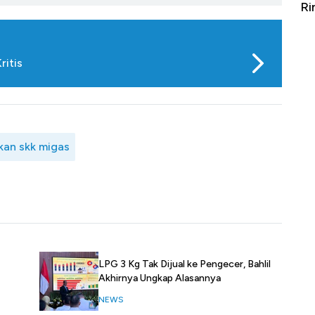
Masuk, Jangan Ditopang Ritel Terus
Ri
ritis
kan skk migas
LPG 3 Kg Tak Dijual ke Pengecer, Bahlil
Akhirnya Ungkap Alasannya
NEWS