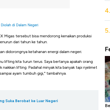
4.
Diolah di Dalam Negeri
5.
 SKK Migas tersebut bisa mendorong kenaikan produksi
enurun dari tahun ke tahun.
F
ngan didorongnya ketahanan energi dalam negeri.
ahu lifting kita turun terus. Saya bertanya apakah orang
naikkan lifting. Padahal minyak kita banyak tapi njelimet
ita sampai ayam tumbuh gigi," tambahnya.
ang Suka Berobat ke Luar Negeri
IHSG Menuju 6.500: Asing Silakan
Be