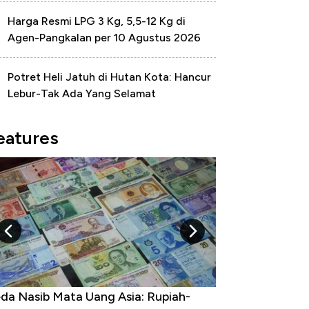
Harga Resmi LPG 3 Kg, 5,5-12 Kg di
Agen-Pangkalan per 10 Agustus 2026
Potret Heli Jatuh di Hutan Kota: Hancur
Lebur-Tak Ada Yang Selamat
eatures
da Nasib Mata Uang Asia: Rupiah-
Dihadang Inflas