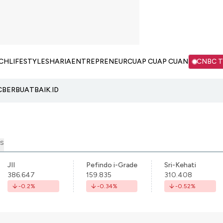
CH
LIFESTYLE
SHARIA
ENTREPRENEUR
CUAP CUAP CUAN
CNBC 
C
BERBUATBAIK.ID
S
JII
Pefindo i-Grade
Sri-Kehati
386.647
159.835
310.408
-0.2
%
-0.34
%
-0.52
%