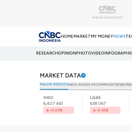
HOME
MARKET
MY MONEY
NEWS
TE
RESEARCH
OPINION
PHOTO
VIDEO
INFOGRAPHI
MARKET DATA
MAJOR INDEXES
INDO-FX
USD-FX
COMMODITIES
BOND
IHSG
LQ45
6,407.461
638.067
-0.03
%
-0.35
%