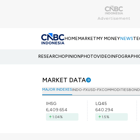
HOME
MARKET
MY MONEY
NEWS
TE
RESEARCH
OPINION
PHOTO
VIDEO
INFOGRAPHI
MARKET DATA
MAJOR INDEXES
INDO-FX
USD-FX
COMMODITIES
BOND
IHSG
LQ45
6,409.654
640.294
1.04
%
1.5
%