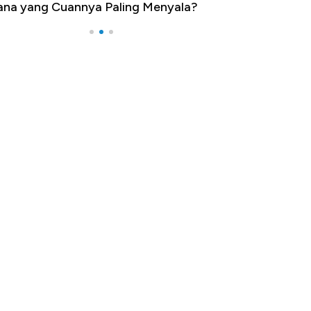
na yang Cuannya Paling Menyala?
Pengangguran Te