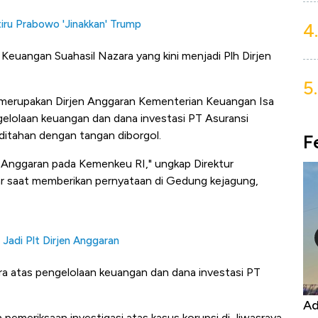
iru Prabowo 'Jinakkan' Trump
4.
 Keuangan Suahasil Nazara yang kini menjadi Plh Dirjen
5.
merupakan Dirjen Anggaran Kementerian Keuangan Isa
elolaan keuangan dan dana investasi PT Asuransi
 ditahan dengan tangan diborgol.
F
n Anggaran pada Kemenkeu RI," ungkap Direktur
r saat memberikan pernyataan di Gedung kejagung,
 Jadi Plt Dirjen Anggaran
ra atas pengelolaan keuangan dan dana investasi PT
Kongo Tutup Keran Ekspor, Harga
Ad
 pemeriksaan investigasi atas kasus korupsi di Jiwasraya.