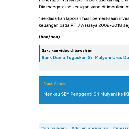
Dia mengatakan kerugian yang ditimbulkan me
"Berdasarkan laporan hasil pemeriksaan inve
keuangan pada PT Jiwasraya 2008-2018 seju
(haa/haa)
Saksikan video di bawah ini:
Bank Dunia Tugaskan Sri Mulyani Urus D
Next Article
Menkeu SBY Pengganti Sri Mulyani ke I
#sri mulyani
#dirjen anggaran
#jiwas