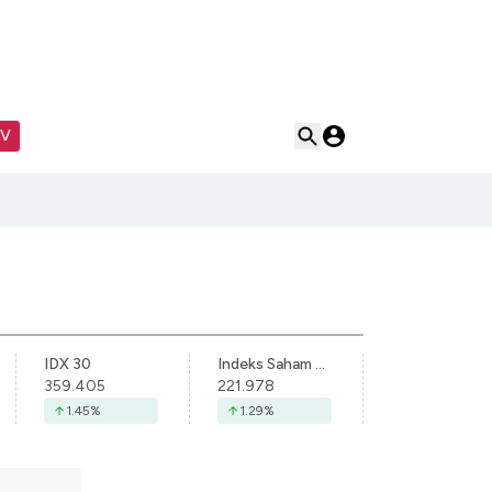
TV
IDX 30
Indeks Saham Syariah Indonesia
359.405
221.978
1.45
%
1.29
%