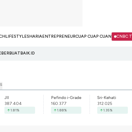
CH
LIFESTYLE
SHARIA
ENTREPRENEUR
CUAP CUAP CUAN
CNBC 
C
BERBUATBAIK.ID
S
JII
Pefindo i-Grade
Sri-Kehati
387.404
160.377
312.025
1.81
%
1.88
%
1.35
%