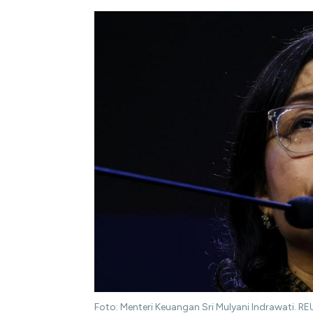
Foto: Menteri Keuangan Sri Mulyani Indrawati. R