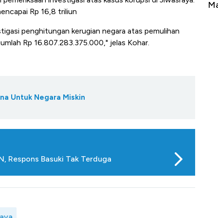
Tembaga Terbang ke Zona Berbahaya
Ma
ncapai Rp 16,8 triliun
stigasi penghitungan kerugian negara atas pemulihan
mlah Rp 16.807.283.375.000," jelas Kohar.
ana Untuk Negara Miskin
KN, Respons Basuki Tak Terduga
raya