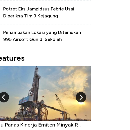
Potret Eks Jampidsus Febrie Usai
Diperiksa Tim 9 Kejagung
Penampakan Lokasi yang Ditemukan
995 Airsoft Gun di Sekolah
eatures
u Panas Kinerja Emiten Minyak RI,
10 Provinsi den