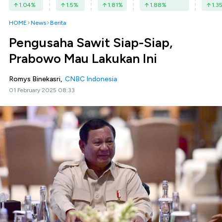
1.04
%
1.5
%
1.81
%
1.88
%
1.3
HOME
News
Berita
Pengusaha Sawit Siap-Siap,
Prabowo Mau Lakukan Ini
Romys Binekasri,
CNBC Indonesia
01 February 2025 08:33