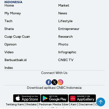
Home
Market
My Money
News
Tech
Lifestyle
Sharia
Entrepreneur
Cuap Cuap Cuan
Research
Opinion
Photo
Video
Infographic
Berbuatbaik.id
CNBC TV
Index
Connect With Us:
Download aplikasi CNBC Indonesia:
Tentang Kami
|
Redaksi
|
Pedoman Media Siber
|
Karir
|
Disclaimer
|
CNBC
Indonesia My Investment