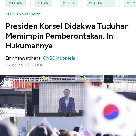
1.04
%
1.5
%
1.81
%
1.88
%
1.3
HOME
News
Berita
Presiden Korsel Didakwa Tuduhan
Memimpin Pemberontakan, Ini
Hukumannya
Emir Yanwardhana,
CNBC Indonesia
26 January 2025 21:30