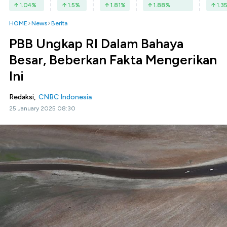
1.04
%
1.5
%
1.81
%
1.88
%
1.3
HOME
News
Berita
PBB Ungkap RI Dalam Bahaya
Besar, Beberkan Fakta Mengerikan
Ini
Redaksi,
CNBC Indonesia
25 January 2025 08:30