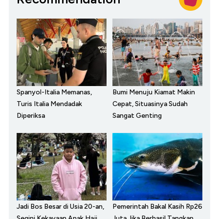
Spanyol-Italia Memanas,
Bumi Menuju Kiamat Makin
Turis Italia Mendadak
Cepat, Situasinya Sudah
Diperiksa
Sangat Genting
Jadi Bos Besar di Usia 20-an,
Pemerintah Bakal Kasih Rp26
Segini Kekayaan Anak Haji
Juta Jika Berhasil Tangkap