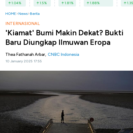
1.04
%
1.5
%
1.81
%
1.88
%
1.3
HOME
News
Berita
INTERNASIONAL
'Kiamat' Bumi Makin Dekat? Bukti
Baru Diungkap Ilmuwan Eropa
Thea Fathanah Arbar,
CNBC Indonesia
10 January 2025 17:55