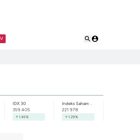
TV
IDX 30
Indeks Saham Syariah Indonesia
359.405
221.978
1.45
%
1.29
%