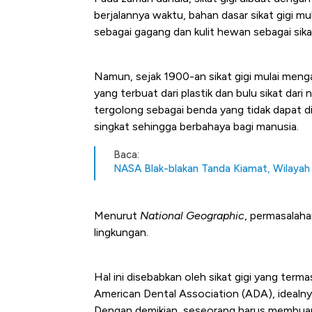
berjalannya waktu, bahan dasar sikat gigi m
sebagai gagang dan kulit hewan sebagai sika
Namun, sejak 1900-an sikat gigi mulai meng
yang terbuat dari plastik dan bulu sikat dar
tergolong sebagai benda yang tidak dapat di
singkat sehingga berbahaya bagi manusia.
Baca:
NASA Blak-blakan Tanda Kiamat, Wilayah
Menurut
National Geographic
, permasalahan
lingkungan.
Hal ini disebabkan oleh sikat gigi yang ter
American Dental Association (ADA), idealnya 
Begini Cara Korsel atasi Pan
Dengan demikian, seseorang harus membuang