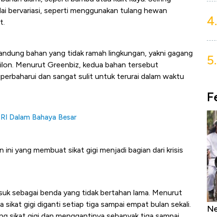
ulai bervariasi, seperti menggunakan tulang hewan
4.
t.
andung bahan yang tidak ramah lingkungan, yakni gagang
5.
i nilon. Menurut Greenbiz, kedua bahan tersebut
perbaharui dan sangat sulit untuk terurai dalam waktu
F
 RI Dalam Bahaya Besar
 ini yang membuat sikat gigi menjadi bagian dari krisis
masuk sebagai benda yang tidak bertahan lama. Menurut
sikat gigi diganti setiap tiga sampai empat bulan sekali.
as Tanpa AC
Daftar Sungai Terpanjang di Dunia,
Ne
 sikat gigi dan menggantinya sebanyak tiga sampai