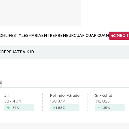
CH
LIFESTYLE
SHARIA
ENTREPRENEUR
CUAP CUAP CUAN
CNBC 
C
BERBUATBAIK.ID
S
JII
Pefindo i-Grade
Sri-Kehati
387.404
160.377
312.025
1.81
%
1.88
%
1.35
%