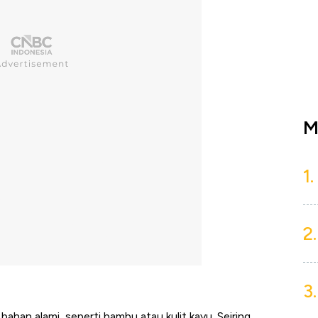
M
1.
2.
3.
bahan alami, seperti bambu atau kulit kayu. Seiring