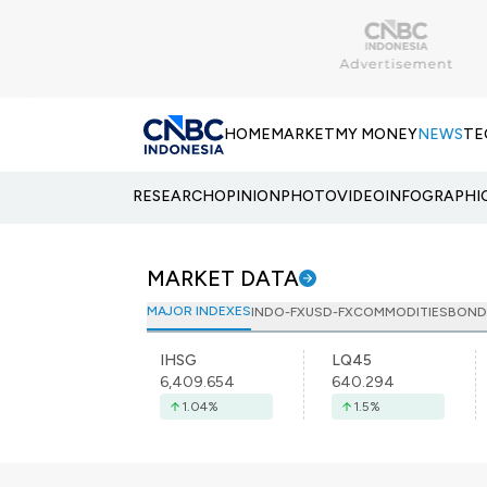
HOME
MARKET
MY MONEY
NEWS
TE
RESEARCH
OPINION
PHOTO
VIDEO
INFOGRAPHI
MARKET DATA
MAJOR INDEXES
INDO-FX
USD-FX
COMMODITIES
BOND
IHSG
LQ45
6,409.654
640.294
1.04
%
1.5
%