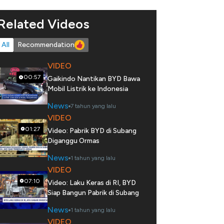
Related Videos
All
Recommendation
VIDEO
00:57
Gaikindo Nantikan BYD Bawa
Mobil Listrik ke Indonesia
News
7 tahun yang lalu
VIDEO
01:27
Video: Pabrik BYD di Subang
Diganggu Ormas
News
1 tahun yang lalu
VIDEO
07:10
Video: Laku Keras di RI, BYD
Siap Bangun Pabrik di Subang
News
1 tahun yang lalu
VIDEO