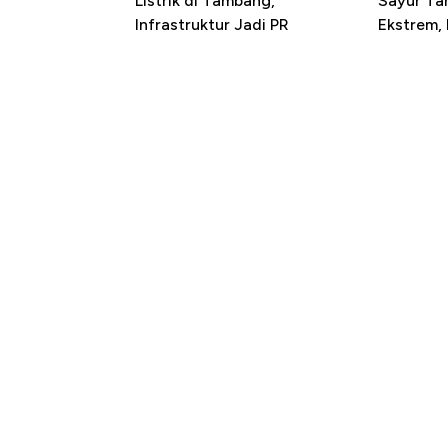
Listrik di Tambang,
Sayur T
Infrastruktur Jadi PR
Ekstrem,