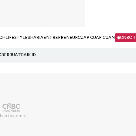
CH
LIFESTYLE
SHARIA
ENTREPRENEUR
CUAP CUAP CUAN
CNBC 
C
BERBUATBAIK.ID