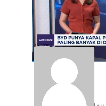
Bagikan:
#byd
#mobil listrik