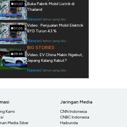
Buka Pabrik Mobil Listrik di
01:07
Thailand
News
2 tahun yang lalu
Video : Penjualan Mobil Elektrik
01:05
BYD Turun 43 %
News
2 tahun yang lalu
BIG STORIES
09:49
Video: EV China Makin Ngebut,
Jepang Kalang Kabut?
News
2 tahun yang lalu
rmasi
Jaringan Media
ang Kami
CNN Indonesia
si
CNBC Indonesia
an Media Siber
Haibunda