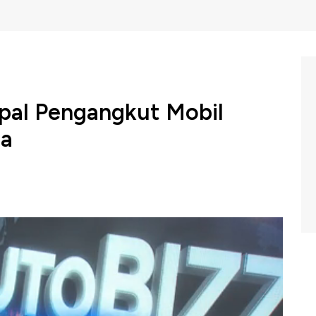
pal Pengangkut Mobil
ia
motif Asal China BYD meluncurkan kapal Roro
ngkut kendaraan terbanyak di dunia.
BC Indonesia, Selasa (21/01/2025).