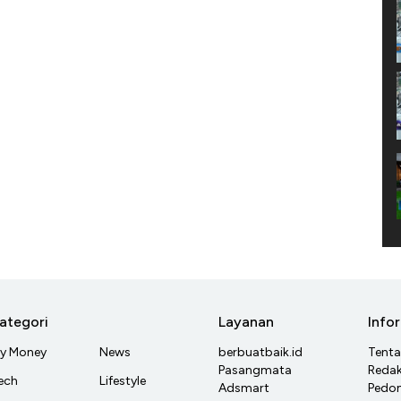
ategori
Layanan
Info
y Money
News
berbuatbaik.id
Tent
Pasangmata
Redak
ech
Lifestyle
Adsmart
Pedom