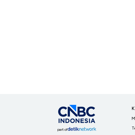
K
M
T
part of