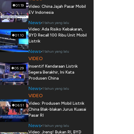
01:19
Video: China Jajah Pasar Mobil
EV Indonesia
News
1 tahun yang lalu
Video: Ada Risiko Kebakaran,
BYD Recall 100 Ribu Unit Mobil
01:10
Listrik
News
1 tahun yang lalu
VIDEO
Insentif Kendaraan Listrik
05:29
Segera Berakhir, Ini Kata
Produsen China
News
1 tahun yang lalu
VIDEO
Video: Produsen Mobil Listrik
06:51
China Blak-blakan Jurus Kuasai
Pasar RI
News
1 tahun yang lalu
Video: Jreng! Bukan RI, BYD