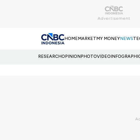
HOME
MARKET
MY MONEY
NEWS
TE
RESEARCH
OPINION
PHOTO
VIDEO
INFOGRAPHI