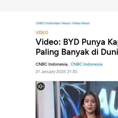
CNBC Indonesia
News
Video News
VIDEO
Video: BYD Punya Ka
Paling Banyak di Dun
CNBC Indonesia,
CNBC Indonesia
21 January 2025 21:30
Jakarta, CNBC Indonesia -
Perusahaan oto
terbarunya yang diklaim sebagai kapal penga
Selengkapnya dalam program Evening Up CN