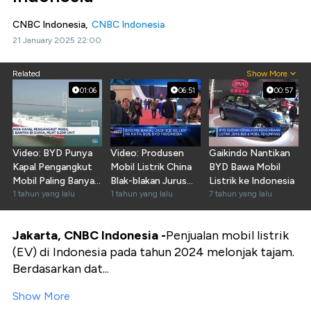
CNBC Indonesia,
CNBC Indonesia
21 January 2025 22:00
Related
Show More
01:06
06:51
00:57
Video: BYD Punya
Video: Produsen
Gaikindo Nantikan
Kapal Pengangkut
Mobil Listrik China
BYD Bawa Mobil
Mobil Paling Banyak
Blak-blakan Jurus
Listrik ke Indonesia
di Dunia
1 tahun yang lalu
Kuasai Pasar RI
1 tahun yang lalu
7 tahun yang lalu
Jakarta, CNBC Indonesia -
Penjualan mobil listrik
(EV) di Indonesia pada tahun 2024 melonjak tajam.
Berdasarkan dat...
Show More