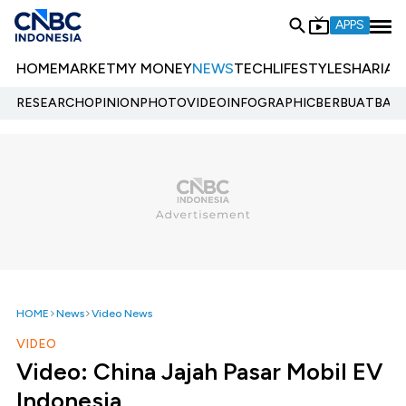
APPS
HOME
MARKET
MY MONEY
NEWS
TECH
LIFESTYLE
SHARIA
E
RESEARCH
OPINION
PHOTO
VIDEO
INFOGRAPHIC
BERBUATBAIK.
HOME
News
Video News
VIDEO
Video: China Jajah Pasar Mobil EV
Indonesia