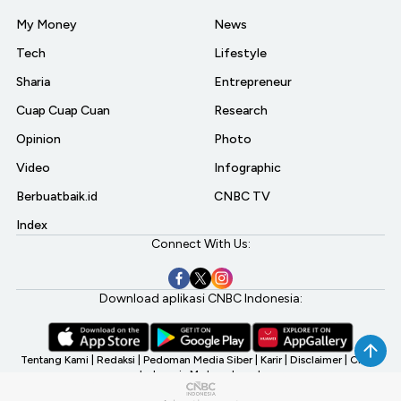
My Money
News
Tech
Lifestyle
Sharia
Entrepreneur
Cuap Cuap Cuan
Research
Opinion
Photo
Video
Infographic
Berbuatbaik.id
CNBC TV
Index
Connect With Us:
Download aplikasi CNBC Indonesia:
Tentang Kami
|
Redaksi
|
Pedoman Media Siber
|
Karir
|
Disclaimer
|
CNBC
Indonesia My Investment
©2026 CNBC Indonesia, A Transmedia Company