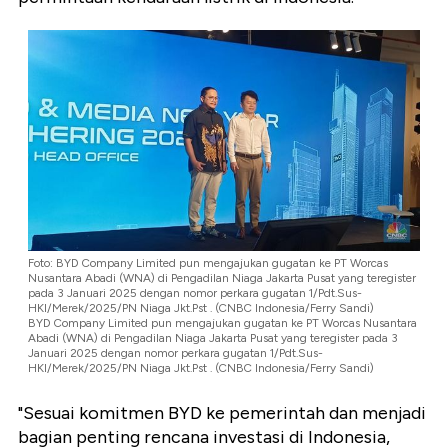
Foto: BYD Company Limited pun mengajukan gugatan ke PT Worcas
Nusantara Abadi (WNA) di Pengadilan Niaga Jakarta Pusat yang teregister
pada 3 Januari 2025 dengan nomor perkara gugatan 1/Pdt.Sus-
HKI/Merek/2025/PN Niaga Jkt.Pst . (CNBC Indonesia/Ferry Sandi)
BYD Company Limited pun mengajukan gugatan ke PT Worcas Nusantara
Abadi (WNA) di Pengadilan Niaga Jakarta Pusat yang teregister pada 3
Januari 2025 dengan nomor perkara gugatan 1/Pdt.Sus-
HKI/Merek/2025/PN Niaga Jkt.Pst . (CNBC Indonesia/Ferry Sandi)
"Sesuai komitmen BYD ke pemerintah dan menjadi
bagian penting rencana investasi di Indonesia,