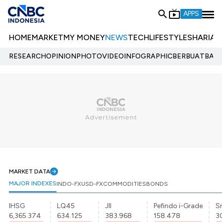
APPS
HOME
MARKET
MY MONEY
NEWS
TECH
LIFESTYLE
SHARIA
E
RESEARCH
OPINION
PHOTO
VIDEO
INFOGRAPHIC
BERBUATBAIK.
MARKET DATA
MAJOR INDEXES
INDO-FX
USD-FX
COMMODITIES
BONDS
IHSG
LQ45
JII
Pefindo i-Grade
Sr
6,365.374
634.125
383.968
158.478
3