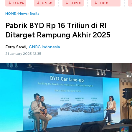
-0.69
%
-0.96
%
-0.89
%
-1.18
%
HOME
News
Berita
Pabrik BYD Rp 16 Triliun di RI
Ditarget Rampung Akhir 2025
Ferry Sandi,
CNBC Indonesia
21 January 2025 12:35