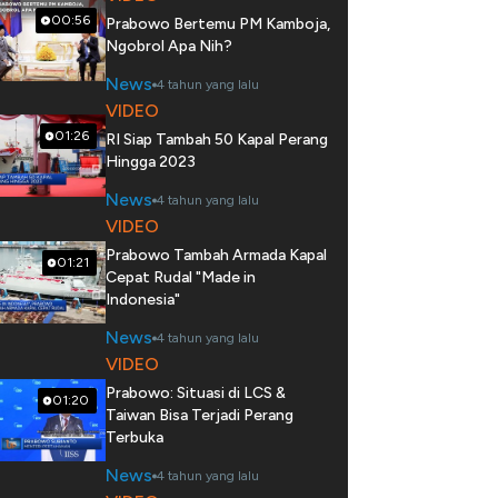
00:56
Prabowo Bertemu PM Kamboja,
Ngobrol Apa Nih?
News
4 tahun yang lalu
VIDEO
01:26
RI Siap Tambah 50 Kapal Perang
Hingga 2023
News
4 tahun yang lalu
VIDEO
Prabowo Tambah Armada Kapal
01:21
Cepat Rudal "Made in
Indonesia"
News
4 tahun yang lalu
VIDEO
Prabowo: Situasi di LCS &
01:20
Taiwan Bisa Terjadi Perang
Terbuka
News
4 tahun yang lalu