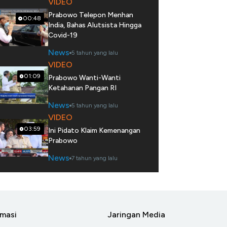
VIDEO
Prabowo Telepon Menhan
00:48
India, Bahas Alutsista Hingga
Covid-19
News
5 tahun yang lalu
VIDEO
01:09
Prabowo Wanti-Wanti
Ketahanan Pangan RI
News
5 tahun yang lalu
VIDEO
03:59
Ini Pidato Klaim Kemenangan
Prabowo
News
7 tahun yang lalu
rmasi
Jaringan Media