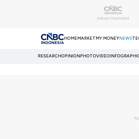
HOME
MARKET
MY MONEY
NEWS
TE
RESEARCH
OPINION
PHOTO
VIDEO
INFOGRAPHI