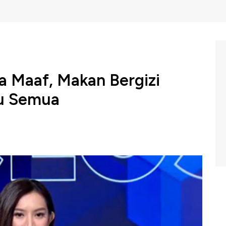
a Maaf, Makan Bergizi
au Semua
owo Subianto meminta maaf kepada seluruh orang tua
 penyelenggaraan program Makan Bergizi Gratis (MBG).
 belum mendapatkan program pemenuhan gizi ini.
m Closing Bell CNBC Indonesia (Senin, 20/01/2025)