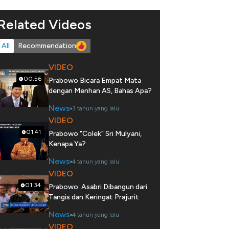
Related Videos
All
Recommendation
VIDEO
00:56
Prabowo Bicara Empat Mata
dengan Menhan AS, Bahas Apa?
News
3 tahun yang lalu
VIDEO
01:41
Prabowo "Colek" Sri Mulyani,
Kenapa Ya?
News
4 tahun yang lalu
VIDEO
01:34
Prabowo: Asabri Dibangun dari
Tangis dan Keringat Prajurit
News
4 tahun yang lalu
VIDEO