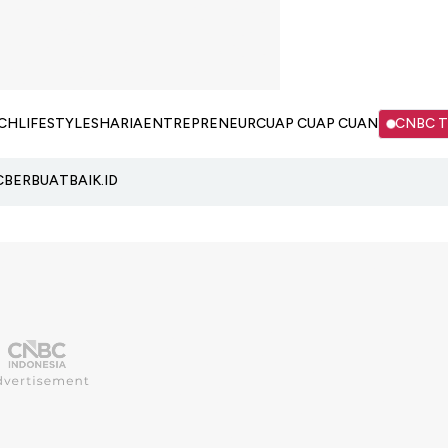
CH
LIFESTYLE
SHARIA
ENTREPRENEUR
CUAP CUAP CUAN
CNBC 
C
BERBUATBAIK.ID