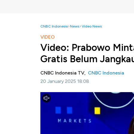
CNBC Indonesia
News
Video News
VIDEO
Video: Prabowo Mint
Gratis Belum Jangk
CNBC Indonesia TV,
CNBC Indonesia
20 January 2025 18:08
Jakarta, CNBC Indonesia -
Presiden Prab
hingga anak-anak di seluruh Indonesia atas
Menurutnya masih banyak banyak anak yang
Simak informasi selengkapnya dalam progra
berikut ini.