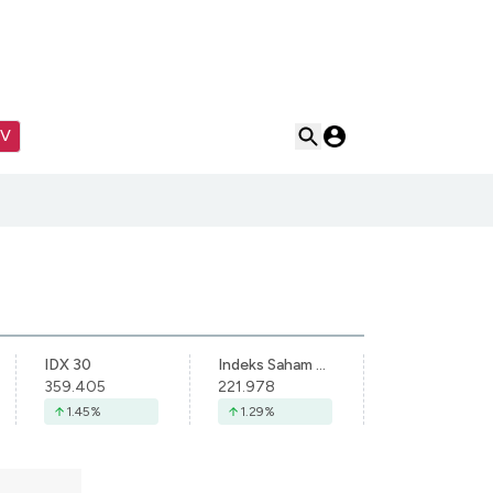
TV
IDX 30
Indeks Saham Syariah Indonesia
359.405
221.978
1.45
%
1.29
%