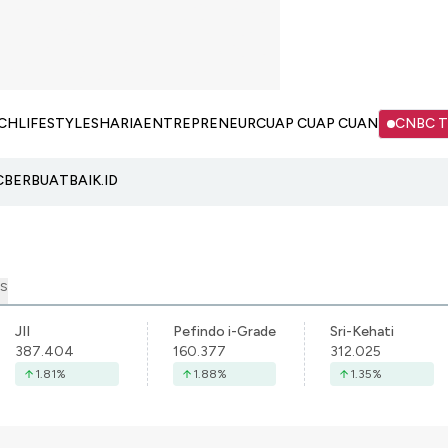
CH
LIFESTYLE
SHARIA
ENTREPRENEUR
CUAP CUAP CUAN
CNBC 
C
BERBUATBAIK.ID
S
JII
Pefindo i-Grade
Sri-Kehati
387.404
160.377
312.025
1.81
%
1.88
%
1.35
%