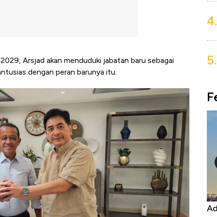
4.
5.
2029, Arsjad akan menduduki jabatan baru sebagai
ntusias dengan peran barunya itu.
F
Harga
Adu Panas Kinerja Emiten Minyak RI,
10