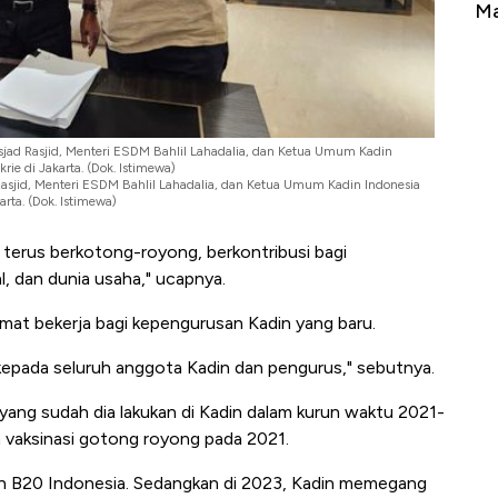
erbahaya
Mana yang Cuannya Paling Menyala?
Pe
jad Rasjid, Menteri ESDM Bahlil Lahadalia, dan Ketua Umum Kadin
ie di Jakarta. (Dok. Istimewa)
asjid, Menteri ESDM Bahlil Lahadalia, dan Ketua Umum Kadin Indonesia
rta. (Dok. Istimewa)
t terus berkotong-royong, berkontribusi bagi
, dan dunia usaha," ucapnya.
mat bekerja bagi kepengurusan Kadin yang baru.
epada seluruh anggota Kadin dan pengurus," sebutnya.
ang sudah dia lakukan di Kadin dalam kurun waktu 2021-
 vaksinasi gotong royong pada 2021.
ah B20 Indonesia. Sedangkan di 2023, Kadin memegang