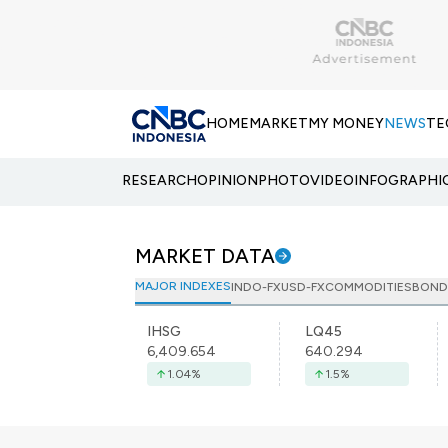
HOME
MARKET
MY MONEY
NEWS
TE
RESEARCH
OPINION
PHOTO
VIDEO
INFOGRAPHI
MARKET DATA
MAJOR INDEXES
INDO-FX
USD-FX
COMMODITIES
BOND
IHSG
LQ45
6,409.654
640.294
1.04
%
1.5
%