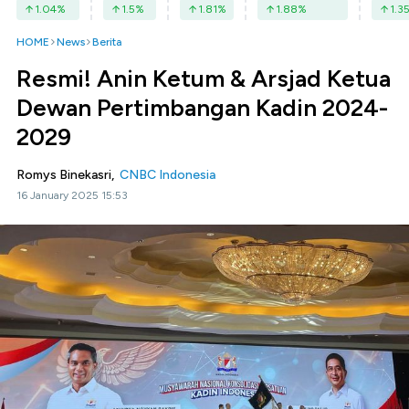
1.04
%
1.5
%
1.81
%
1.88
%
1.3
HOME
News
Berita
Resmi! Anin Ketum & Arsjad Ketua
Dewan Pertimbangan Kadin 2024-
2029
Romys Binekasri,
CNBC Indonesia
16 January 2025 15:53