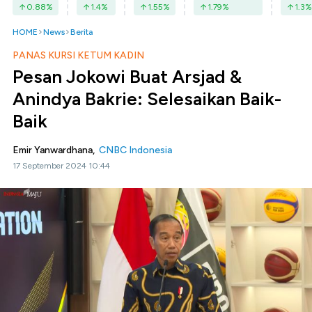
0.88
%
1.4
%
1.55
%
1.79
%
1.3
%
HOME
News
Berita
PANAS KURSI KETUM KADIN
Pesan Jokowi Buat Arsjad &
Anindya Bakrie: Selesaikan Baik-
Baik
Emir Yanwardhana,
CNBC Indonesia
17 September 2024 10:44