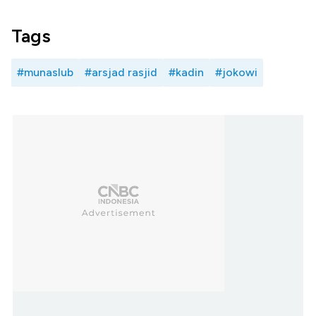
Tags
#munaslub
#arsjad rasjid
#kadin
#jokowi