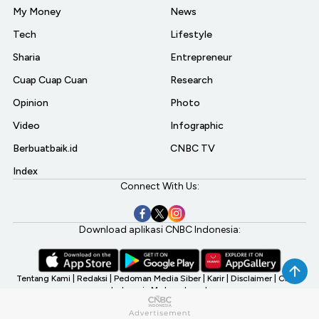
My Money
News
Tech
Lifestyle
Sharia
Entrepreneur
Cuap Cuap Cuan
Research
Opinion
Photo
Video
Infographic
Berbuatbaik.id
CNBC TV
Index
Connect With Us:
Download aplikasi CNBC Indonesia:
Tentang Kami
|
Redaksi
|
Pedoman Media Siber
|
Karir
|
Disclaimer
|
CNBC
Indonesia My Investment
©2026 CNBC Indonesia, A Transmedia Company