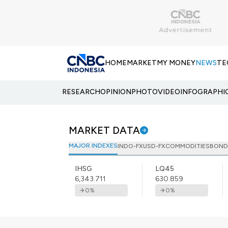
HOME
MARKET
MY MONEY
NEWS
TE
RESEARCH
OPINION
PHOTO
VIDEO
INFOGRAPHI
MARKET DATA
MAJOR INDEXES
INDO-FX
USD-FX
COMMODITIES
BOND
IHSG
LQ45
6,343.711
630.859
0
%
0
%