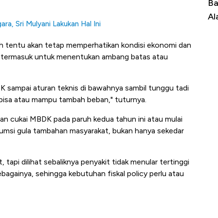
Dominasi China Menggila, Jadi Sumber
Ba
Impor 100 Negara
Al
a, Sri Mulyani Lakukan Hal Ini
h tentu akan tetap memperhatikan kondisi ekonomi dan
a, termasuk untuk menentukan ambang batas atau
MK sampai aturan teknis di bawahnya sambil tunggu tadi
at bisa atau mampu tambah beban," tuturnya.
an cukai MBDK pada paruh kedua tahun ini atau mulai
umsi gula tambahan masyarakat, bukan hanya sekedar
, tapi dilihat sebaliknya penyakit tidak menular tertinggi
bagainya, sehingga kebutuhan fiskal policy perlu atau