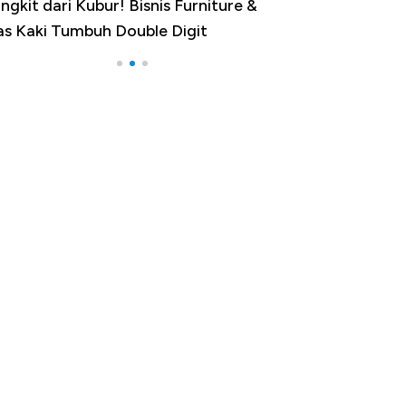
ngkit dari Kubur! Bisnis Furniture &
Industri Susu J
as Kaki Tumbuh Double Digit
RI