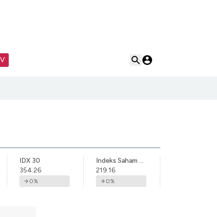
TV
IDX 30
Indeks Saham Syariah Indonesia
354.26
219.16
0
%
0
%