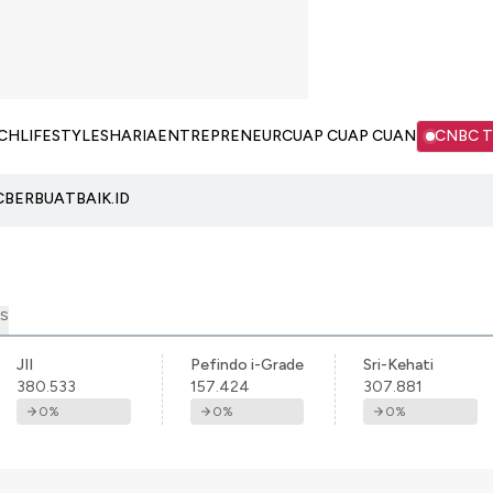
CH
LIFESTYLE
SHARIA
ENTREPRENEUR
CUAP CUAP CUAN
CNBC 
C
BERBUATBAIK.ID
S
JII
Pefindo i-Grade
Sri-Kehati
380.533
157.424
307.881
0
%
0
%
0
%