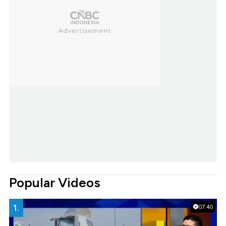
Popular Videos
1.
07:40