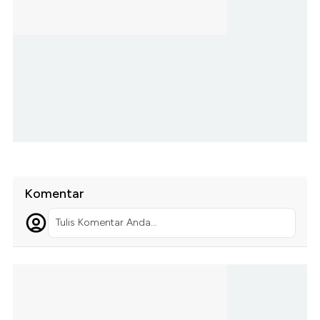
Komentar
Tulis Komentar Anda...