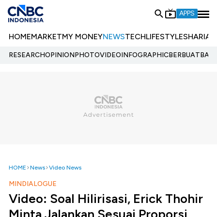
APPS
HOME
MARKET
MY MONEY
NEWS
TECH
LIFESTYLE
SHARIA
E
RESEARCH
OPINION
PHOTO
VIDEO
INFOGRAPHIC
BERBUATBAIK.
HOME
News
Video News
MINDIALOGUE
Video: Soal Hilirisasi, Erick Thohir
Minta Jalankan Sesuai Proporsi