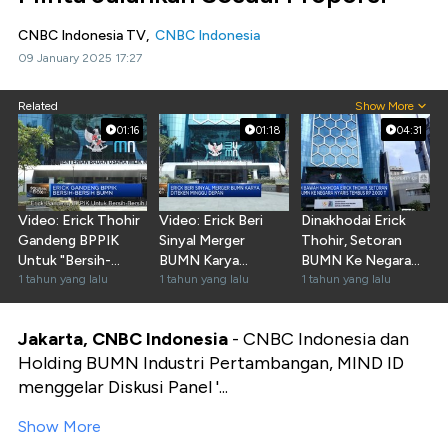
CNBC Indonesia TV,
CNBC Indonesia
09 January 2025 17:27
Related
Show More
01:16
01:18
04:31
Video: Erick Thohir
Video: Erick Beri
Dinakhodai Erick
Gandeng BPPIK
Sinyal Merger
Thohir, Setoran
Untuk "Bersih-
BUMN Karya
BUMN Ke Negara
Bersih" BUMN
1 tahun yang lalu
Diteken Minggu
1 tahun yang lalu
Nyaris Rp2.000
1 tahun yang lalu
Depan
Triliun
Jakarta, CNBC Indonesia
- CNBC Indonesia dan
Holding BUMN Industri Pertambangan, MIND ID
menggelar Diskusi Panel '...
Show More