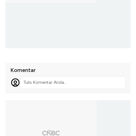
Komentar
Tulis Komentar Anda...