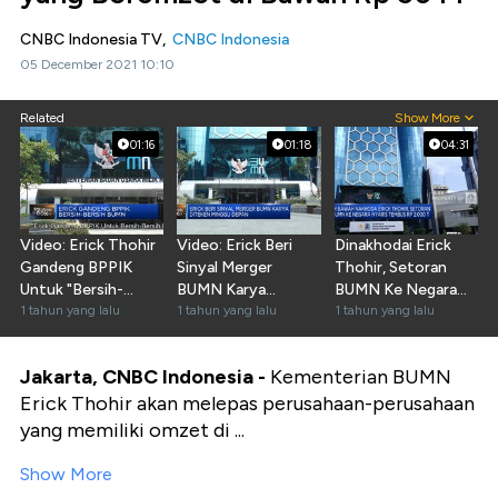
CNBC Indonesia TV,
CNBC Indonesia
05 December 2021 10:10
Related
Show More
01:16
01:18
04:31
Video: Erick Thohir
Video: Erick Beri
Dinakhodai Erick
Gandeng BPPIK
Sinyal Merger
Thohir, Setoran
Untuk "Bersih-
BUMN Karya
BUMN Ke Negara
Bersih" BUMN
1 tahun yang lalu
Diteken Minggu
1 tahun yang lalu
Nyaris Rp2.000
1 tahun yang lalu
Depan
Triliun
Jakarta, CNBC Indonesia -
Kementerian BUMN
Erick Thohir akan melepas perusahaan-perusahaan
yang memiliki omzet di ...
Show More