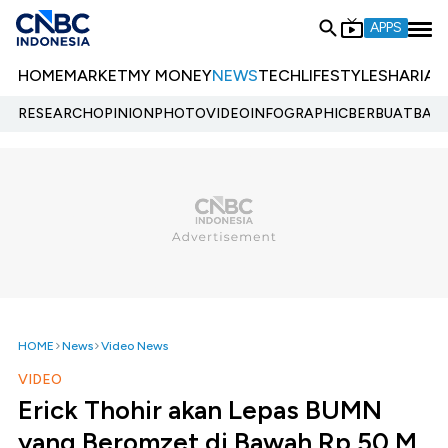
APPS
HOME
MARKET
MY MONEY
NEWS
TECH
LIFESTYLE
SHARIA
E
RESEARCH
OPINION
PHOTO
VIDEO
INFOGRAPHIC
BERBUATBAIK.
HOME
News
Video News
VIDEO
Erick Thohir akan Lepas BUMN
yang Beromzet di Bawah Rp 50 M