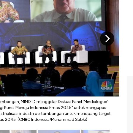
mbangan, MIND ID menggelar Diskusi Panel 'Mindialogue'
Direk
rategi Kunci Menuju Indonesia Emas 2045" untuk mengupas
bara.
dustrialisasi industri pertambangan untuk menopang target
proto
as 2045. (CNBC Indonesia/Muhammad Sabki)
(PTBA
MIND