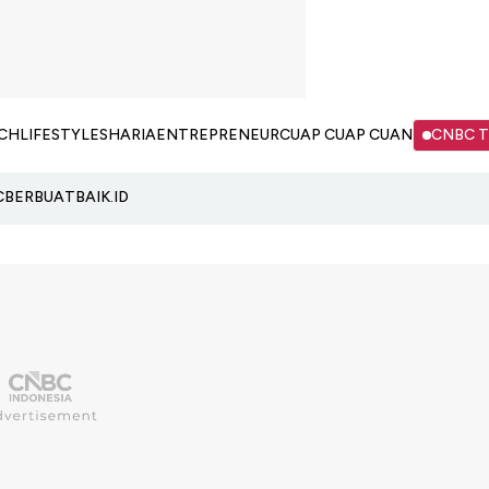
CH
LIFESTYLE
SHARIA
ENTREPRENEUR
CUAP CUAP CUAN
CNBC 
C
BERBUATBAIK.ID