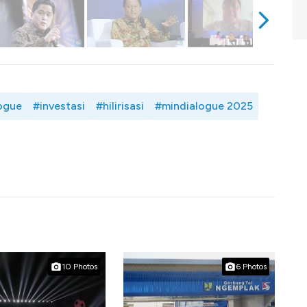
ogue
#investasi
#hilirisasi
#mindialogue 2025
10 Photos
6 Photos