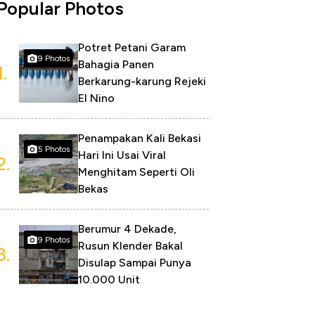
Popular Photos
Potret Petani Garam
9 Photos
Bahagia Panen
1.
Berkarung-karung Rejeki
El Nino
Penampakan Kali Bekasi
5 Photos
Hari Ini Usai Viral
2.
Menghitam Seperti Oli
Bekas
Berumur 4 Dekade,
9 Photos
Rusun Klender Bakal
3.
Disulap Sampai Punya
10.000 Unit