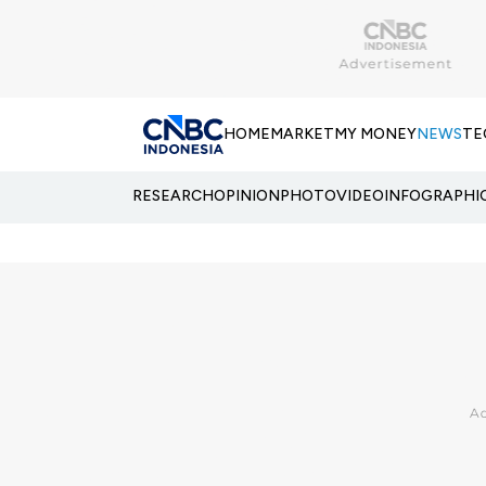
HOME
MARKET
MY MONEY
NEWS
TE
RESEARCH
OPINION
PHOTO
VIDEO
INFOGRAPHI