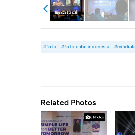
#foto
#foto cnbc indonesia
#mindial
Related Photos
6 Photos