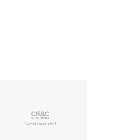
tur Utama MIND ID, Hendi Prio Santoso menyatakan, pihaknya akan meni
 Adapun saat ini rencana tersebut masih dalam prototype di laborato
tipe di lab, tapi sudah dimungkinkan dan akan gali bagaimana sinerg
) bisa kita lakukan, karenan polysilicon, dari silika dikombine derivat
ialogue, Kamis (9/1/2025). (CNBC Indonesia/Muhammad Sabki)