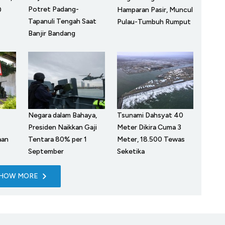
Potret Padang-
0
Hamparan Pasir, Muncul
Tapanuli Tengah Saat
Pulau-Tumbuh Rumput
Banjir Bandang
Negara dalam Bahaya,
Tsunami Dahsyat 40
Presiden Naikkan Gaji
Meter Dikira Cuma 3
aan
Tentara 80% per 1
Meter, 18.500 Tewas
September
Seketika
HOW MORE