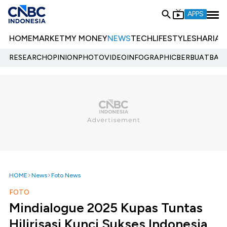
APPS
HOME
MARKET
MY MONEY
NEWS
TECH
LIFESTYLE
SHARIA
E
RESEARCH
OPINION
PHOTO
VIDEO
INFOGRAPHIC
BERBUATBAIK.
HOME
News
Foto News
FOTO
Mindialogue 2025 Kupas Tuntas
Hilirisasi Kunci Sukses Indonesia