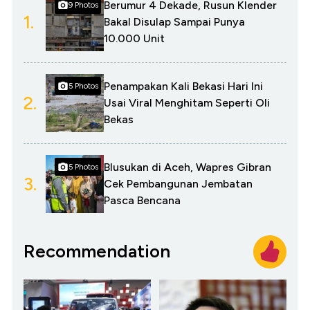
Berumur 4 Dekade, Rusun Klender
9 Photos
1.
Bakal Disulap Sampai Punya
10.000 Unit
Penampakan Kali Bekasi Hari Ini
5 Photos
2.
Usai Viral Menghitam Seperti Oli
Bekas
Blusukan di Aceh, Wapres Gibran
5 Photos
3.
Cek Pembangunan Jembatan
Pasca Bencana
Recommendation